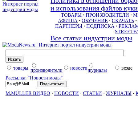
Политика в отношении обраб
и использования файлов куки 
ТОВАРЫ
·
ПРОИЗВОДИТЕЛИ
·
М
АФИША
·
ОБУЧЕНИЕ
·
СКАЧАТЬ
·
ПАРТНЕРЫ
·
ПОДПИСКА
·
РЕКЛА
STREETF
Все статьи индустрии моды
товары
новости
везде
производители
журналы
Рассылка: "Новости моды"
M.MÜLLER ВИДЕО
·
НОВОСТИ
·
СТАТЬИ
·
ЖУРНАЛЫ
·