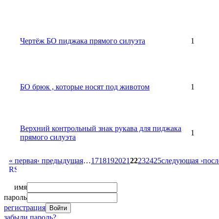
Чертёж БО пиджака прямого силуэта
1
БО брюк , которые носят под животом
1
Верхний контрольный знак рукава для пиджака
1
прямого силуэта
« первая
‹ предыдущая
…
17
18
19
20
21
22
23
24
25
следующая ›
посл
имя
пароль
регистрация
забыли пароль?