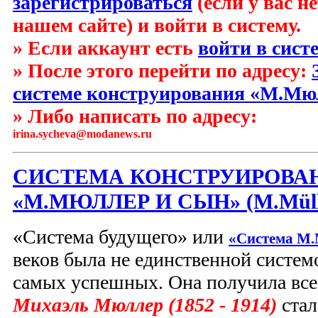
зарегистрироваться
(если у вас н
нашем сайте) и войти в систему.
» Если аккаунт есть
войти в сист
» После этого перейти по адресу:
системе конструирования «М.Мю
» Либо написать по адресу:
irina.sycheva
@
modanews.ru
СИСТЕМА КОНСТРУИРОВА
«М.МЮЛЛЕР И СЫН» (M.Müll
«Система будущего» или
«Система M.
веков была не единственной системо
самых успешных. Она получила все
Михаэль Мюллер (1852 - 1914)
стал