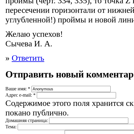
проймы (черт. 334, 335), то точка Z
пересечении горизонтали от нижней
углубленной!) проймы и новой лин
Желаю успехов!
Сычева И. А.
»
Ответить
Отправить новый коммента
Ваше имя:
*
Адрес e-mail:
*
Содержимое этого поля хранится ск
покано публично.
Домашняя страница:
Тема: