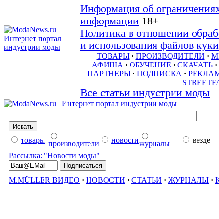
Информация об ограничениях
информации
18+
Политика в отношении обраб
и использования файлов куки 
ТОВАРЫ
·
ПРОИЗВОДИТЕЛИ
·
М
АФИША
·
ОБУЧЕНИЕ
·
СКАЧАТЬ
·
ПАРТНЕРЫ
·
ПОДПИСКА
·
РЕКЛА
STREETF
Все статьи индустрии моды
товары
новости
везде
производители
журналы
Рассылка: "Новости моды"
M.MÜLLER ВИДЕО
·
НОВОСТИ
·
СТАТЬИ
·
ЖУРНАЛЫ
·