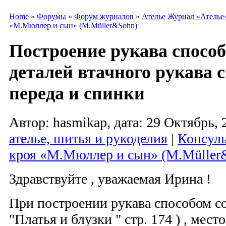
Home
»
Форумы
»
Форум журналов
»
Ателье Журнал «Ателье
«М.Мюллер и сын» (M.Müller&Sohn)
Построение рукава спосо
деталей втачного рукава 
переда и спинки
Автор: hasmikap, дата: 29 Октябрь, 
ателье, шитья и рукоделия
|
Консуль
кроя «М.Мюллер и сын» (M.Müller
Здравствуйте , уважаемая Ирина !
При построении рукава способом с
"Платья и блузки " стр. 174 ) , мес