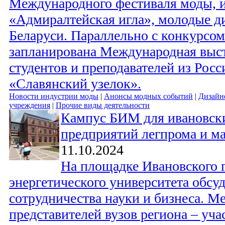
Международного фестиваля моды, и
«Адмиралтейская игла», молодые д
Беларуси. Параллельно с конкурсо
запланирована Международная выс
студентов и преподавателей из Росс
«Славянский узелок».
Новости индустрии моды
|
Анонсы модных событий
|
Дизайн
учреждения
|
Прочие виды деятельности
Кампус БИМ для ивановски
предприятий легпрома и м
11.10.2024
На площадке Ивановского 
энергетического университета обсу
сотрудничества науки и бизнеса. М
представителей вузов региона – уча