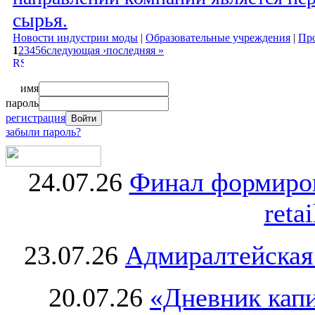
сырья.
Новости индустрии моды
|
Образовательные учреждения
|
Про
1
2
3
4
5
6
следующая ›
последняя »
имя
пароль
регистрация
забыли пароль?
24.07.26
Финал формиро
retai
23.07.26
Адмиралтейская
20.07.26
«Дневник капи