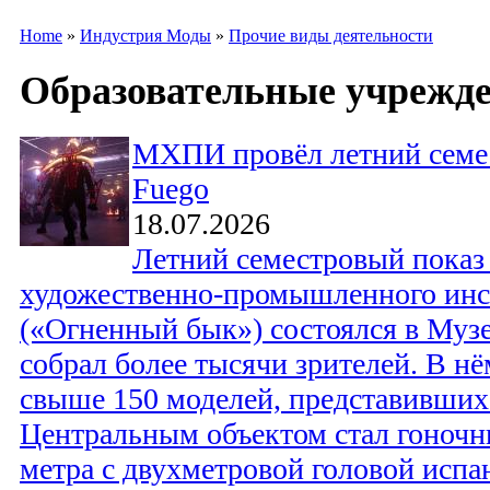
Home
»
Индустрия Моды
»
Прочие виды деятельности
Образовательные учрежд
МХПИ провёл летний семес
Fuego
18.07.2026
Летний семестровый показ
художественно-промышленного инст
(«Огненный бык») состоялся в Муз
собрал более тысячи зрителей. В н
свыше 150 моделей, представивших 
Центральным объектом стал гоночн
метра с двухметровой головой испа