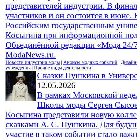
представителей индустрии. В фина
участников и он состоится в июне.
Российским государственным униве
Косыгина при информационной по
Объединённой редакции «Мода 24/7
ModaNews.ru.
Новости индустрии моды
|
Анонсы модных событий
|
Дизайн
учреждения
|
Прочие виды деятельности
Сказки Пушкина в Универс
12.05.2026
В рамках Московской неде
Школы моды Сергея Сысоев
Косыгина представили новую колл
сказками А. С. Пушкина. Для буду
участие в таком событии стало важ