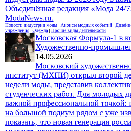
Объединённая редакция «Мода 24/7»
ModaNews.ru.
Новости индустрии моды
|
Анонсы модных событий
|
Дизайн
учреждения
|
Одежда
|
Прочие виды деятельности
Московская Формула-1 в к
Художественно-промышлен
14.05.2026
Московский художествен
институт (МХПИ) открыл второй д
недели моды, представив коллекти
студенческих работ. Для молодых д
важной профессиональной точкой:
на большой подиум рядом с уже из
показать, что новая генерация росс