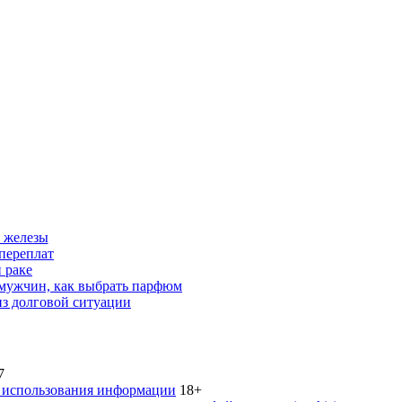
 железы
переплат
 раке
 мужчин, как выбрать парфюм
из долговой ситуации
7
 использования информации
18+