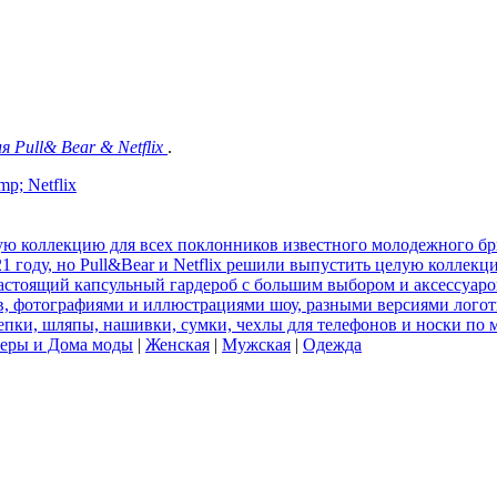
я Pull& Bear & Netflix
.
p; Netflix
ную коллекцию для всех поклонников известного молодежного б
021 году, но Pull&Bear и Netflix решили выпустить целую коллек
настоящий капсульный гардероб с большим выбором и аксессуар
ев, фотографиями и иллюстрациями шоу, разными версиями логот
епки, шляпы, нашивки, сумки, чехлы для телефонов и носки по 
еры и Дома моды
|
Женская
|
Мужская
|
Одежда