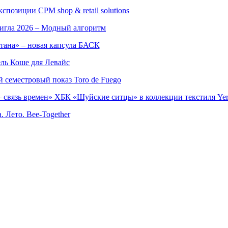
позиции CPM shop & retail solutions
игла 2026 – Модный алгоритм
тана» – новая капсула БАСК
ль Коше для Левайс
семестровый показ Toro de Fuego
 связь времен» ХБК «Шуйские ситцы» в коллекции текстиля Yer
. Лето. Bee-Together