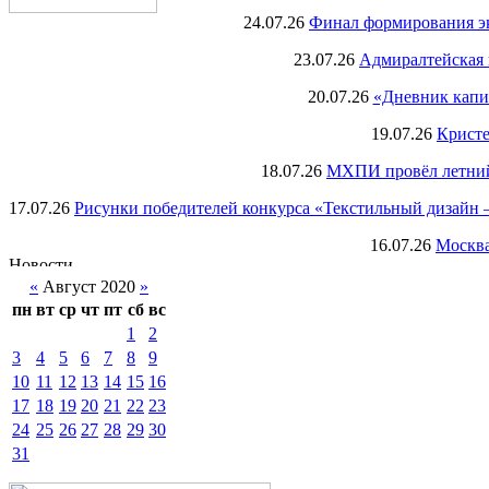
24.07.26
Финал формирования экс
23.07.26
Адмиралтейская 
20.07.26
«Дневник капи
19.07.26
Кристе
18.07.26
МХПИ провёл летний 
17.07.26
Рисунки победителей конкурса «Текстильный дизайн –
16.07.26
Москва
«
Август 2020
»
пн
вт
ср
чт
пт
сб
вс
1
2
3
4
5
6
7
8
9
10
11
12
13
14
15
16
17
18
19
20
21
22
23
24
25
26
27
28
29
30
31