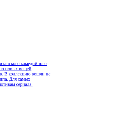
ританского комедийного
цию новых вещей,
ов. В коллекцию вошли не
ипа. Для самых
мотивам сериала.