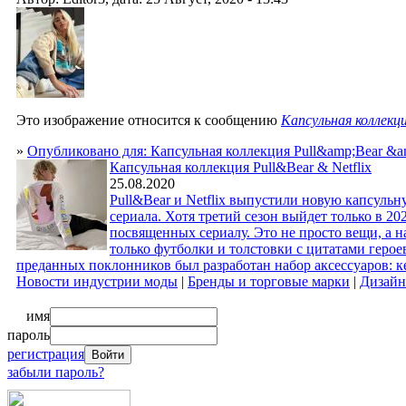
Это изображение относится к сообщению
Капсульная коллекци
»
Опубликовано для: Капсульная коллекция Pull&amp;Bear &am
Капсульная коллекция Pull&Bear & Netflix
25.08.2020
Pull&Bear и Netflix выпустили новую капсуль
сериала. Хотя третий сезон выйдет только в 2
посвященных сериалу. Это не просто вещи, а 
только футболки и толстовки с цитатами геро
преданных поклонников был разработан набор аксессуаров: к
Новости индустрии моды
|
Бренды и торговые марки
|
Дизайн
имя
пароль
регистрация
забыли пароль?