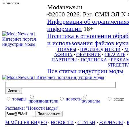
Modanews.ru
©2000-2026. Рег. СМИ ЭЛ N 
Информация об ограничениях
информации
18+
Политика в отношении обраб
и использования файлов куки 
ТОВАРЫ
·
ПРОИЗВОДИТЕЛИ
·
М
АФИША
·
ОБУЧЕНИЕ
·
СКАЧАТЬ
·
ПАРТНЕРЫ
·
ПОДПИСКА
·
РЕКЛА
STREETF
Все статьи индустрии моды
товары
новости
везде
производители
журналы
Рассылка: "Новости моды"
M.MÜLLER ВИДЕО
·
НОВОСТИ
·
СТАТЬИ
·
ЖУРНАЛЫ
·