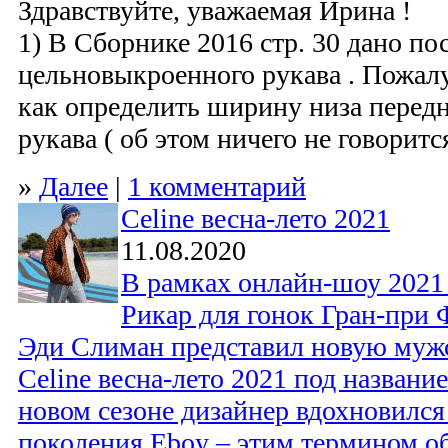
Здравствуйте, уважаемая Ирина !
1) В Сборнике 2016 стр. 30 дано по
цельновыкроенного рукава . Пожалу
как определить ширину низа передн
рукава ( об этом ничего не говорится
»
Далее
|
1 комментарий
Celine весна-лето 2021
11.08.2020
В рамках онлайн-шоу 2021
Рикар для гонок Гран-при
Эди Слиман представил новую му
Celine весна-лето 2021 под названи
новом сезоне дизайнер вдохновилс
поколения Eboy ‒ этим термином о