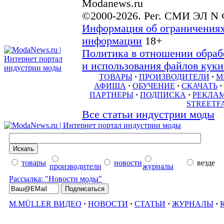
Modanews.ru
©2000-2026. Рег. СМИ ЭЛ N 
Информация об ограничениях
информации
18+
Политика в отношении обраб
и использования файлов куки 
ТОВАРЫ
·
ПРОИЗВОДИТЕЛИ
·
М
АФИША
·
ОБУЧЕНИЕ
·
СКАЧАТЬ
·
ПАРТНЕРЫ
·
ПОДПИСКА
·
РЕКЛА
STREETF
Все статьи индустрии моды
товары
новости
везде
производители
журналы
Рассылка: "Новости моды"
M.MÜLLER ВИДЕО
·
НОВОСТИ
·
СТАТЬИ
·
ЖУРНАЛЫ
·