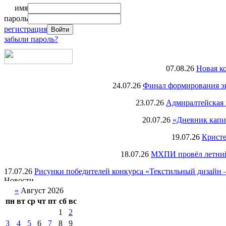
имя
пароль
регистрация
забыли пароль?
07.08.26
Новая к
24.07.26
Финал формирования экс
23.07.26
Адмиралтейская 
20.07.26
«Дневник капи
19.07.26
Кристе
18.07.26
МХПИ провёл летний 
17.07.26
Рисунки победителей конкурса «Текстильный дизайн –
«
Август 2026
пн
вт
ср
чт
пт
сб
вс
1
2
3
4
5
6
7
8
9