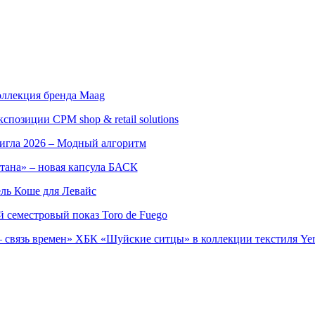
оллекция бренда Maag
позиции CPM shop & retail solutions
игла 2026 – Модный алгоритм
тана» – новая капсула БАСК
ль Коше для Левайс
семестровый показ Toro de Fuego
 связь времен» ХБК «Шуйские ситцы» в коллекции текстиля Yer