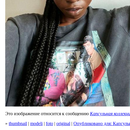
Это изображение относится к сообщению
Капсульная коллекци
»
thumbnail
|
modeli
|
foto
|
original
|
Опубликовано для: Капсульн