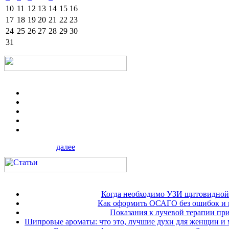
10
11
12
13
14
15
16
17
18
19
20
21
22
23
24
25
26
27
28
29
30
31
далее
Когда необходимо УЗИ щитовидной
Как оформить ОСАГО без ошибок и 
Показания к лучевой терапии при
Шипровые ароматы: что это, лучшие духи для женщин и