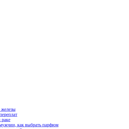
 железы
переплат
 раке
 мужчин, как выбрать парфюм