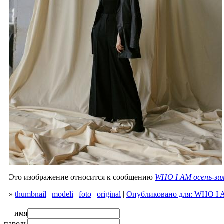
Это изображение относится к сообщению
WHO I AM осень-зим
»
thumbnail
|
modeli
|
foto
|
original
|
Опубликовано для: WHO I A
имя
пароль