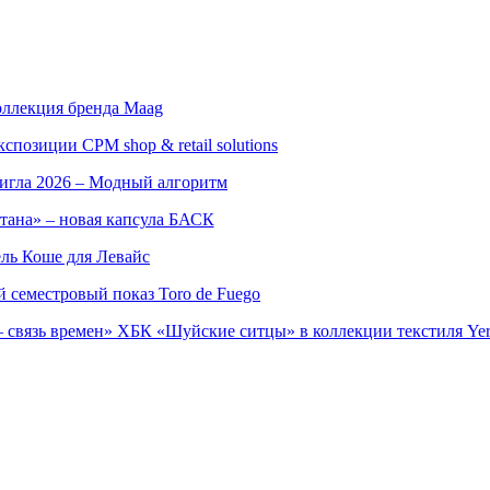
оллекция бренда Maag
позиции CPM shop & retail solutions
игла 2026 – Модный алгоритм
тана» – новая капсула БАСК
ль Коше для Левайс
семестровый показ Toro de Fuego
 связь времен» ХБК «Шуйские ситцы» в коллекции текстиля Yer