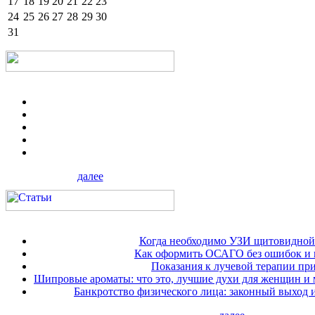
17
18
19
20
21
22
23
24
25
26
27
28
29
30
31
далее
Когда необходимо УЗИ щитовидной
Как оформить ОСАГО без ошибок и 
Показания к лучевой терапии при
Шипровые ароматы: что это, лучшие духи для женщин и
Банкротство физического лица: законный выход 