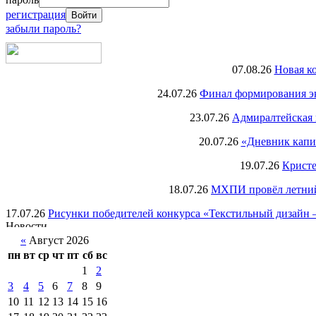
регистрация
забыли пароль?
07.08.26
Новая к
24.07.26
Финал формирования экс
23.07.26
Адмиралтейская 
20.07.26
«Дневник капи
19.07.26
Кристе
18.07.26
МХПИ провёл летний 
17.07.26
Рисунки победителей конкурса «Текстильный дизайн –
«
Август 2026
пн
вт
ср
чт
пт
сб
вс
1
2
3
4
5
6
7
8
9
10
11
12
13
14
15
16