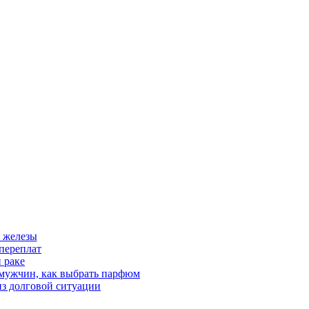
 железы
переплат
 раке
 мужчин, как выбрать парфюм
из долговой ситуации