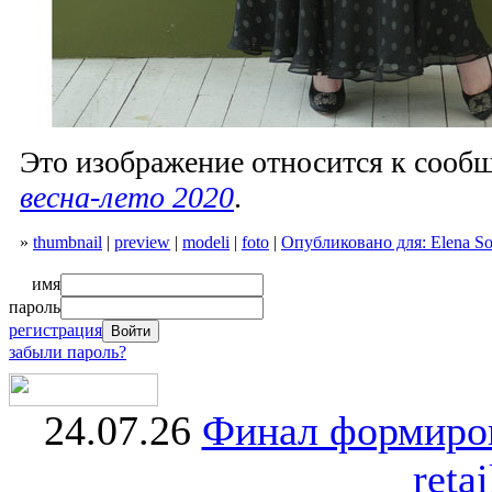
Это изображение относится к соо
весна-лето 2020
.
»
thumbnail
|
preview
|
modeli
|
foto
|
Опубликовано для: Elena So
имя
пароль
регистрация
забыли пароль?
24.07.26
Финал формиро
retai