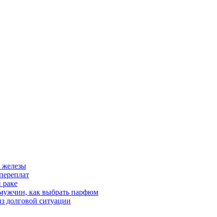
 железы
переплат
 раке
 мужчин, как выбрать парфюм
из долговой ситуации