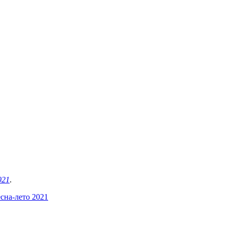
021
.
есна-лето 2021