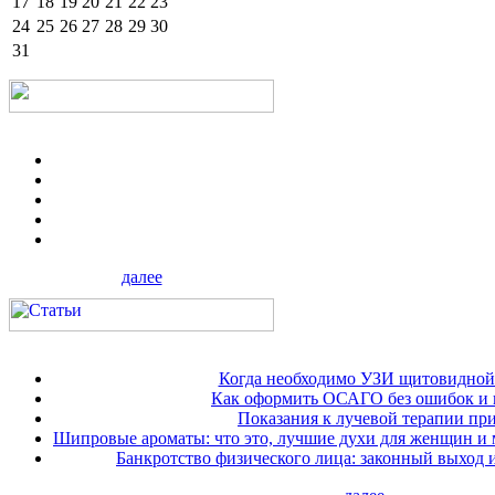
17
18
19
20
21
22
23
24
25
26
27
28
29
30
31
далее
Когда необходимо УЗИ щитовидной
Как оформить ОСАГО без ошибок и 
Показания к лучевой терапии при
Шипровые ароматы: что это, лучшие духи для женщин и
Банкротство физического лица: законный выход 