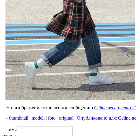
Это изображение относится к сообщению
Celine весна-лето 2
»
thumbnail
|
modeli
|
foto
|
original
|
Опубликовано для: Celine в
имя
пароль