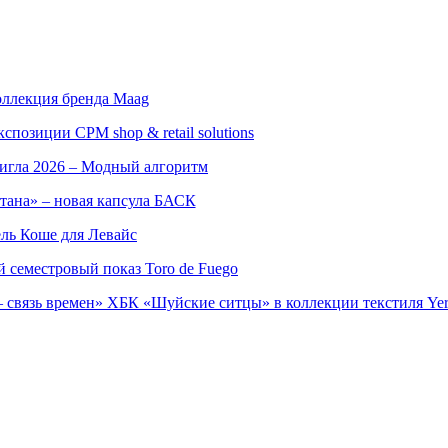
оллекция бренда Maag
позиции CPM shop & retail solutions
игла 2026 – Модный алгоритм
тана» – новая капсула БАСК
ль Коше для Левайс
семестровый показ Toro de Fuego
 связь времен» ХБК «Шуйские ситцы» в коллекции текстиля Yer