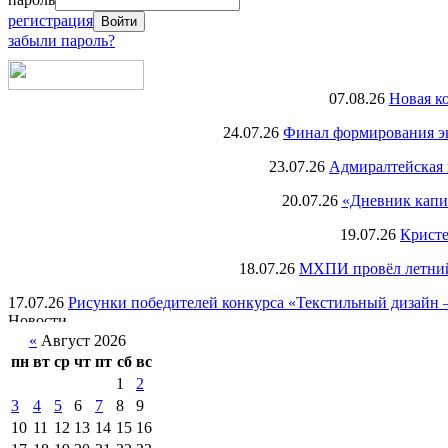
регистрация
забыли пароль?
07.08.26
Новая к
24.07.26
Финал формирования экс
23.07.26
Адмиралтейская 
20.07.26
«Дневник капи
19.07.26
Кристе
18.07.26
МХПИ провёл летний 
17.07.26
Рисунки победителей конкурса «Текстильный дизайн –
«
Август 2026
пн
вт
ср
чт
пт
сб
вс
1
2
3
4
5
6
7
8
9
10
11
12
13
14
15
16