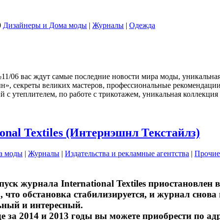
0
Дизайнеры и Дома моды
|
Журналы
|
Одежда
11/06 вас ждут самые последние новости мира моды, уникальна
ын», секреты великих мастеров, профессиональные рекомендаци
ий с утеплителем, по работе с трикотажем, уникальная коллекци
tional Textiles (Интернэшнл Текстайлз)
а моды
|
Журналы
|
Издательства и рекламные агентства
|
Прочие
к журнала International Textiles приостановлен в
, что обстановка стабилизируется, и журнал снова 
ьный и интересный.
де за 2014 и 2013 годы вы можете приобрести по адр