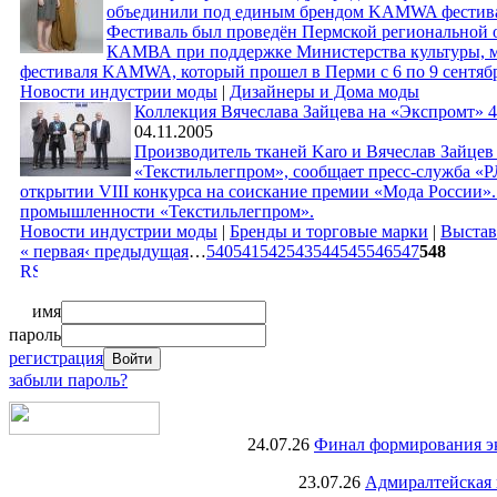
объединили под единым брендом KAMWA фестивал
Фестиваль был проведён Пермской региональной
КАМВА при поддержке Министерства культуры, м
фестиваля KAMWA, который прошел в Перми с 6 по 9 сентябр
Новости индустрии моды
|
Дизайнеры и Дома моды
Коллекция Вячеслава Зайцева на «Экспромт» 
04.11.2005
Производитель тканей Karo и Вячеслав Зайце
«Текстильлегпром», сообщает пресс-служба «Р
открытии VIII конкурса на соискание премии «Мода России».
промышленности «Текстильлегпром».
Новости индустрии моды
|
Бренды и торговые марки
|
Выстав
« первая
‹ предыдущая
…
540
541
542
543
544
545
546
547
548
имя
пароль
регистрация
забыли пароль?
24.07.26
Финал формирования экс
23.07.26
Адмиралтейская 