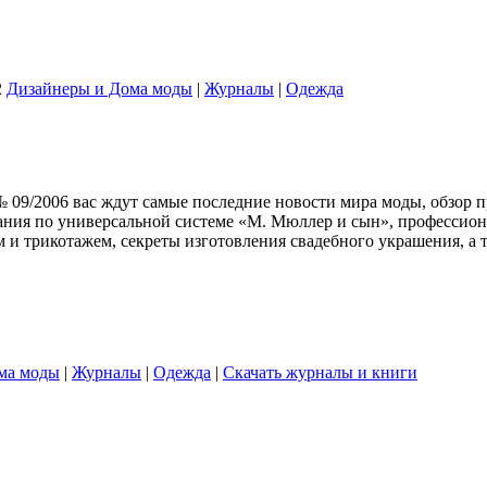
2
Дизайнеры и Дома моды
|
Журналы
|
Одежда
 09/2006 вас ждут самые последние новости мира моды, обзор 
ания по универсальной системе «М. Мюллер и сын», профессио
м и трикотажем, секреты изготовления свадебного украшения, а 
ма моды
|
Журналы
|
Одежда
|
Скачать журналы и книги