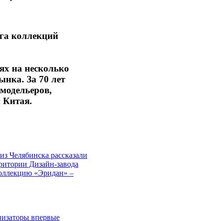
нга коллекций
ях на несколько
нка. За 70 лет
 модельеров,
 Китая.
из Челябинска рассказали
рритории Дизайн-завода
коллекцию «Эридан» –
низаторы впервые