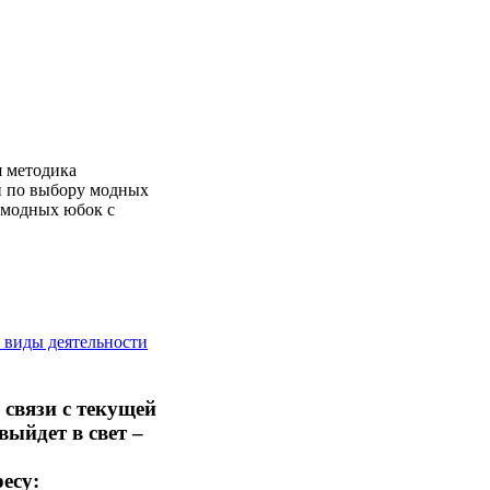
я методика
и по выбору модных
я модных юбок с
 виды деятельности
 связи с текущей
выйдет в свет –
есу: