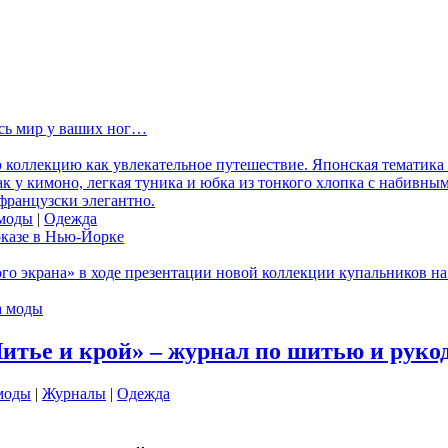
есь мир у ваших ног…
ю коллекцию как увлекательное путешествие. Японская тематика
ак у кимоно, легкая туника и юбка из тонкого хлопка с набивны
французски элегантно.
 моды
|
Одежда
показе в Нью-Йорке
ого экрана» в ходе презентации новой коллекции купальников н
а моды
тье и крой» – журнал по шитью и руко
моды
|
Журналы
|
Одежда