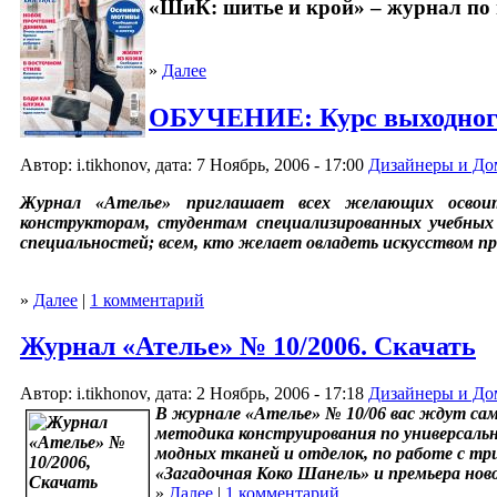
«ШиК: шитье и крой» – журнал по
»
Далее
ОБУЧЕНИЕ: Курс выходного
Автор: i.tikhonov, дата: 7 Ноябрь, 2006 - 17:00
Дизайнеры и До
Журнал «Ателье» приглашает всех желающих освоить
конструкторам, студентам специализированных учебных
специальностей; всем, кто желает овладеть искусством пр
»
Далее
|
1 комментарий
Журнал «Ателье» № 10/2006. Скачать
Автор: i.tikhonov, дата: 2 Ноябрь, 2006 - 17:18
Дизайнеры и До
В журнале «Ателье» № 10/06 вас ждут сам
методика конструирования по универсальн
модных тканей и отделок, по работе с т
«Загадочная Коко Шанель» и премьера нов
»
Далее
|
1 комментарий