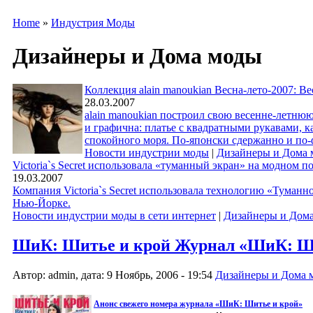
Home
»
Индустрия Моды
Дизайнеры и Дома моды
Коллекция alain manoukian Весна-лето-2007: В
28.03.2007
alain manoukian построил свою весенне-летню
и графична: платье с квадратными рукавами, к
спокойного моря. По-японски сдержанно и по-
Новости индустрии моды
|
Дизайнеры и Дома
Victoria`s Secret использовала «туманный экран» на модном 
19.03.2007
Компания Victoria`s Secret использовала технологию «Туманн
Нью-Йорке.
Новости индустрии моды в сети интернет
|
Дизайнеры и Дом
ШиК: Шитье и крой Журнал «ШиК: Ши
Автор: admin, дата: 9 Ноябрь, 2006 - 19:54
Дизайнеры и Дома 
Анонс свежего номера журнала «ШиК: Шитье и крой»