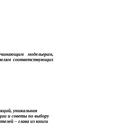
ачинающим модельерам,
ателям соответствующих
екций, уникальная
ии и советы по выбору
елей – глава из книги