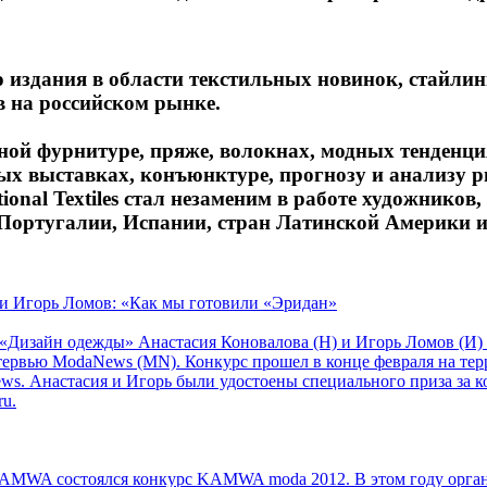
о издания в области текстильных новинок, стайли
в на российском рынке.
ной фурнитуре, пряже, волокнах, модных тенденци
х выставках, конъюнктуре, прогнозу и анализу ры
onal Textiles стал незаменим в работе художников,
 Португалии, Испании, стран Латинской Америки и
 и Игорь Ломов: «Как мы готовили «Эридан»
 «Дизайн одежды» Анастасия Коновалова (Н) и Игорь Ломов (И) 
нтервью ModaNews (MN). Конкурс прошел в конце февраля на те
. Анастасия и Игорь были удостоены специального приза за 
u.
KAMWA состоялся конкурс KAMWA moda 2012. В этом году орга