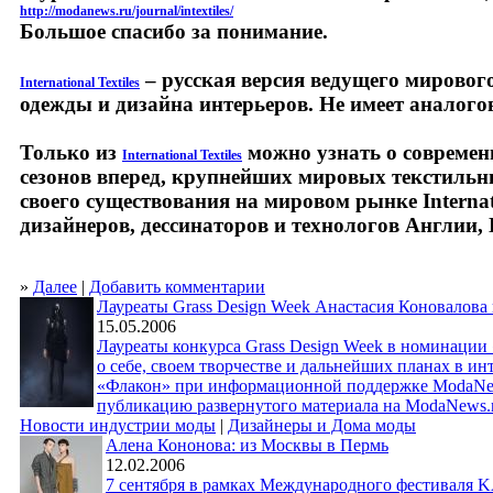
http://modanews.ru/journal/intextiles/
Большое спасибо за понимание.
– русская версия ведущего мировог
International Textiles
одежды и дизайна интерьеров. Не имеет аналого
Только из
можно узнать о современ
International Textiles
сезонов вперед, крупнейших мировых текстильны
своего существования на мировом рынке Internati
дизайнеров, дессинаторов и технологов Англии,
»
Далее
|
Добавить комментарии
Лауреаты Grass Design Week Анастасия Коновалова
15.05.2006
Лауреаты конкурса Grass Design Week в номинации
о себе, своем творчестве и дальнейших планах в и
«Флакон» при информационной поддержке ModaNews
публикацию развернутого материала на ModaNews.r
Новости индустрии моды
|
Дизайнеры и Дома моды
Алена Кононова: из Москвы в Пермь
12.02.2006
7 сентября в рамках Международного фестиваля 