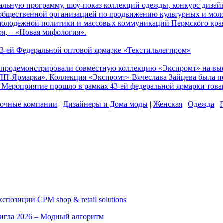
ьную программу, шоу-показ коллекций одежды, конкурс дизай
 общественной организацией по продвижению культурных и мол
олодежной политики и массовых коммуникаций Пермского края
я, – «Новая мифология».
43-ей Федеральной оптовой ярмарке «Текстильлегпром»
в продемонстрировали совместную коллекцию «Экспромт» на вы
ЛП-Ярмарка». Коллекция «Экспромт» Вячеслава Зайцева была по
 Мероприятие прошло в рамках 43-ей федеральной ярмарки това
очные компании
|
Дизайнеры и Дома моды
|
Женская
|
Одежда
|
позиции CPM shop & retail solutions
игла 2026 – Модный алгоритм