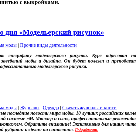
 шитью с выкройками.
 дня «Модельерский рисунок»
ма моды
|
Прочие виды деятельности
 специфику модельерского рисунка. Курс адресован н
 заведений моды и дизайна. Он будет полезен и преподав
офессионального модельерского рисунка.
ма моды
|
Журналы
|
Одежда
|
Скачать журналы и книги
ые последние новости мира моды, 10 лучших российских колл
ой системе «М. Мюллер и сын», профессиональные рекомендац
рикотажем. Обратите внимание! Эксклюзивно для наших читат
ой рубрики: изделия на синтепоне.
Подробности.