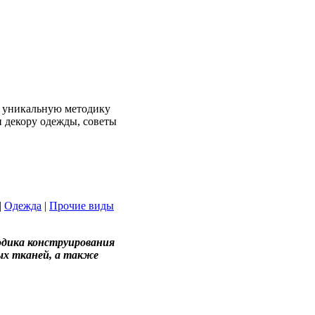
, уникальную методику
 декору одежды, советы
|
Одежда
|
Прочие виды
одика конструирования
ых тканей, а также