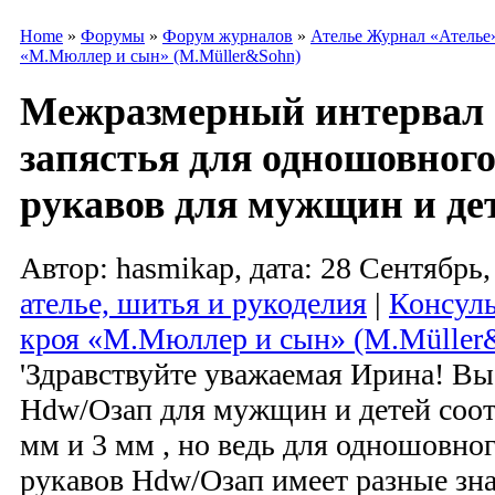
Home
»
Форумы
»
Форум журналов
»
Ателье Журнал «Ателье
«М.Мюллер и сын» (M.Müller&Sohn)
Межразмерный интервал 
запястья для одношовного
рукавов для мужщин и де
Автор: hasmikap, дата: 28 Сентябрь,
ателье, шитья и рукоделия
|
Консуль
кроя «М.Мюллер и сын» (M.Müller
'Здравствуйте уважаемая Ирина! Вы 
Hdw/Озап для мужщин и детей соот
мм и 3 мм , но ведь для одношовно
рукавов Hdw/Озап имеет разные знач