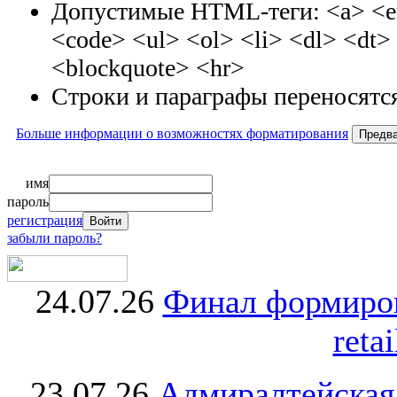
Допустимые HTML-теги: <a> <em
<code> <ul> <ol> <li> <dl> <dt
<blockquote> <hr>
Строки и параграфы переносятся
Больше информации о возможностях форматирования
имя
пароль
регистрация
забыли пароль?
24.07.26
Финал формиро
retai
23.07.26
Адмиралтейская