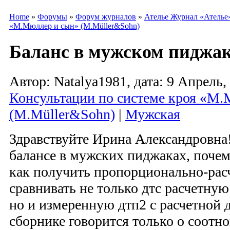
Home
»
Форумы
»
Форум журналов
»
Ателье Журнал «Ателье
«М.Мюллер и сын» (M.Müller&Sohn)
Баланс в мужском пиджа
Автор: Natalya1981, дата: 9 Апрель, 
Консультации по системе кроя «М
(M.Müller&Sohn)
|
Мужская
Здравствуйте Ирина Александровна!
балансе в мужских пиджаках, почем
как получить пропорционально-рас
сравнивать не только дтс расчетную
но и измеренную дтп2 с расчетной 
сборнике говорится только о соот