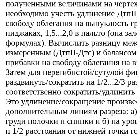
полученными величинами на чертеж
необходимо учесть удлинение ДтпII
свободу облегания на выпуклость гру
пиджаках, 1,5...2,0 в пальто (она з
формулах). Вычислить разницу меж
измеренным (ДтпII-Дтс) и балансом
прибавки на свободу облегания на в
Затем для перегибистой/сутулой ф
раздвинуть/сократить на 1/2...2/3 р
соответственно сократить/удлинить н
Это удлинение/сокращение произве
дополнительным линиям разреза: а)
груди полочки и спинки и б) на уро
и 1/2 расстояния от нижней точки 