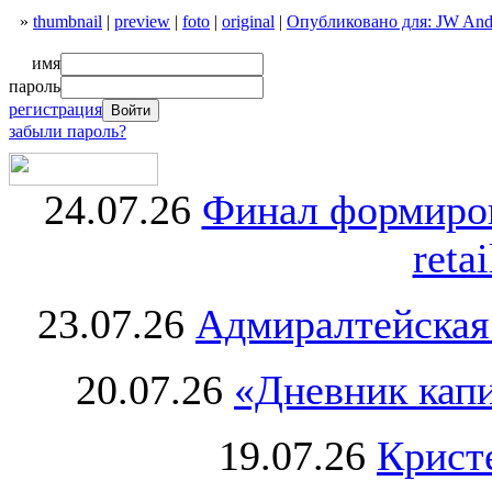
»
thumbnail
|
preview
|
foto
|
original
|
Опубликовано для: JW Ande
имя
пароль
регистрация
забыли пароль?
24.07.26
Финал формиро
retai
23.07.26
Адмиралтейская
20.07.26
«Дневник капи
19.07.26
Крист