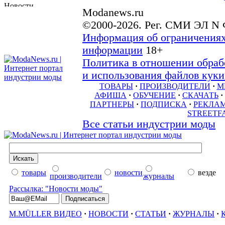
Modanews.ru
©2000-2026. Рег. СМИ ЭЛ N 
Информация об ограничениях
информации
18+
Политика в отношении обраб
и использования файлов куки 
ТОВАРЫ
·
ПРОИЗВОДИТЕЛИ
·
М
АФИША
·
ОБУЧЕНИЕ
·
СКАЧАТЬ
·
ПАРТНЕРЫ
·
ПОДПИСКА
·
РЕКЛА
STREETF
Все статьи индустрии моды
товары
новости
везде
производители
журналы
Рассылка: "Новости моды"
M.MÜLLER ВИДЕО
·
НОВОСТИ
·
СТАТЬИ
·
ЖУРНАЛЫ
·