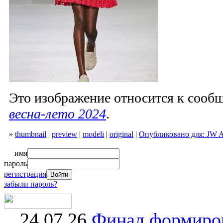
Это изображение относится к соо
весна-лето 2024
.
»
thumbnail
|
preview
|
modeli
|
original
|
Опубликовано для: JW A
имя
пароль
регистрация
забыли пароль?
24.07.26
Финал формиро