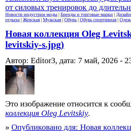
от силовых тренировок до длитель
Новости индустрии моды
|
Бренды и торговые марки
|
Дизайн
отдыха
|
Женская
|
Мужская
|
Обувь
|
Обувь спортивная
|
Одеж
Новая коллекция Oleg Levitski
levitskiy-s.jpg)
Автор: Editor3, дата: 7 май, 2026 - 2
Это изображение относится к соо
коллекция Oleg Levitskiy
.
»
Опубликовано для: Новая коллекци