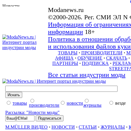
Modanews.ru
©2000-2026. Рег. СМИ ЭЛ N 
Информация об ограничениях
информации
18+
Политика в отношении обраб
и использования файлов куки 
ТОВАРЫ
·
ПРОИЗВОДИТЕЛИ
·
М
АФИША
·
ОБУЧЕНИЕ
·
СКАЧАТЬ
·
ПАРТНЕРЫ
·
ПОДПИСКА
·
РЕКЛА
STREETF
Все статьи индустрии моды
товары
новости
везде
производители
журналы
Рассылка: "Новости моды"
M.MÜLLER ВИДЕО
·
НОВОСТИ
·
СТАТЬИ
·
ЖУРНАЛЫ
·