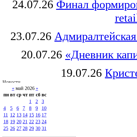
24.07.26
Финал формиро
retai
23.07.26
Адмиралтейская
20.07.26
«Дневник капи
19.07.26
Крист
«
май 2026
»
пн
вт
ср
чт
пт
сб
вс
1
2
3
4
5
6
7
8
9
10
11
12
13
14
15
16
17
18
19
20
21
22
23
24
25
26
27
28
29
30
31