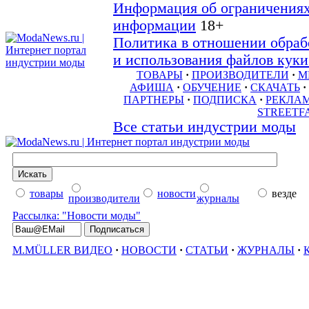
Информация об ограничениях
информации
18+
Политика в отношении обраб
и использования файлов куки 
ТОВАРЫ
·
ПРОИЗВОДИТЕЛИ
·
М
АФИША
·
ОБУЧЕНИЕ
·
СКАЧАТЬ
·
ПАРТНЕРЫ
·
ПОДПИСКА
·
РЕКЛА
STREETF
Все статьи индустрии моды
товары
новости
везде
производители
журналы
Рассылка: "Новости моды"
M.MÜLLER ВИДЕО
·
НОВОСТИ
·
СТАТЬИ
·
ЖУРНАЛЫ
·