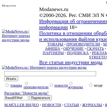
Modanews.ru
©2000-2026. Рег. СМИ ЭЛ N 
Информация об ограничениях
информации
18+
Политика в отношении обраб
и использования файлов куки 
ТОВАРЫ
·
ПРОИЗВОДИТЕЛИ
·
М
АФИША
·
ОБУЧЕНИЕ
·
СКАЧАТЬ
·
ПАРТНЕРЫ
·
ПОДПИСКА
·
РЕКЛА
STREETF
Все статьи индустрии моды
товары
новости
везде
производители
журналы
Рассылка: "Новости моды"
M.MÜLLER ВИДЕО
·
НОВОСТИ
·
СТАТЬИ
·
ЖУРНАЛЫ
·