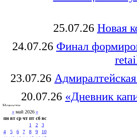
25.07.26
Новая к
24.07.26
Финал формиро
retai
23.07.26
Адмиралтейская
20.07.26
«Дневник капи
«
май 2026
»
пн
вт
ср
чт
пт
сб
вс
1
2
3
4
5
6
7
8
9
10