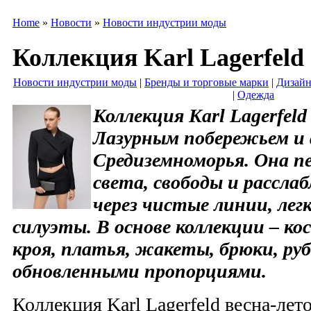
Home
»
Новости
»
Новости индустрии моды
Коллекция Karl Lagerfeld 
Новости индустрии моды
|
Бренды и торговые марки
|
Дизайн
|
Одежда
Коллекция Karl Lagerfeld
Лазурным побережьем и
Средиземноморья. Она п
света, свободы и рассла
через чистые линии, лег
силуэты. В основе коллекции – к
кроя, платья, жакеты, брюки, ру
обновленными пропорциями.
Коллекция Karl Lagerfeld весна-лет