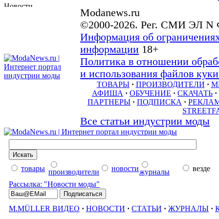
Modanews.ru
©2000-2026. Рег. СМИ ЭЛ N 
Информация об ограничениях
информации
18+
Политика в отношении обраб
и использования файлов куки 
ТОВАРЫ
·
ПРОИЗВОДИТЕЛИ
·
М
АФИША
·
ОБУЧЕНИЕ
·
СКАЧАТЬ
·
ПАРТНЕРЫ
·
ПОДПИСКА
·
РЕКЛА
STREETF
Все статьи индустрии моды
товары
новости
везде
производители
журналы
Рассылка: "Новости моды"
M.MÜLLER ВИДЕО
·
НОВОСТИ
·
СТАТЬИ
·
ЖУРНАЛЫ
·