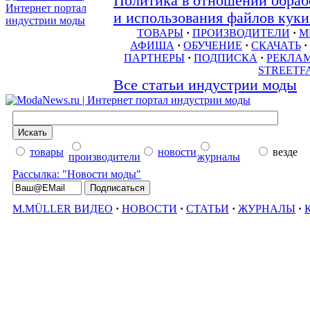
Политика в отношении обраб
и использования файлов куки 
ТОВАРЫ
·
ПРОИЗВОДИТЕЛИ
·
М
АФИША
·
ОБУЧЕНИЕ
·
СКАЧАТЬ
·
ПАРТНЕРЫ
·
ПОДПИСКА
·
РЕКЛА
STREETF
Все статьи индустрии моды
товары
новости
везде
производители
журналы
Рассылка: "Новости моды"
M.MÜLLER ВИДЕО
·
НОВОСТИ
·
СТАТЬИ
·
ЖУРНАЛЫ
·