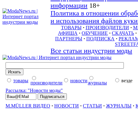
информации
18+
Политика в отношении обраб
и использования файлов куки 
ТОВАРЫ
·
ПРОИЗВОДИТЕЛИ
·
М
АФИША
·
ОБУЧЕНИЕ
·
СКАЧАТЬ
·
ПАРТНЕРЫ
·
ПОДПИСКА
·
РЕКЛА
STREETF
Все статьи индустрии моды
товары
новости
везде
производители
журналы
Рассылка: "Новости моды"
M.MÜLLER ВИДЕО
·
НОВОСТИ
·
СТАТЬИ
·
ЖУРНАЛЫ
·