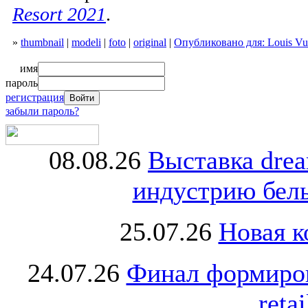
Resort 2021
.
»
thumbnail
|
modeli
|
foto
|
original
|
Опубликовано для: Louis Vui
имя
пароль
регистрация
забыли пароль?
08.08.26
Выставка dre
индустрию бель
25.07.26
Новая к
24.07.26
Финал формиро
retai