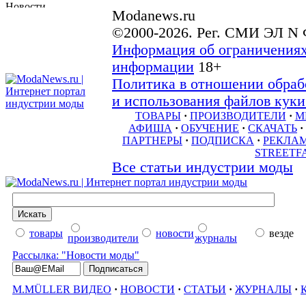
Modanews.ru
©2000-2026. Рег. СМИ ЭЛ N 
Информация об ограничениях
информации
18+
Политика в отношении обраб
и использования файлов куки 
ТОВАРЫ
·
ПРОИЗВОДИТЕЛИ
·
М
АФИША
·
ОБУЧЕНИЕ
·
СКАЧАТЬ
·
ПАРТНЕРЫ
·
ПОДПИСКА
·
РЕКЛА
STREETF
Все статьи индустрии моды
товары
новости
везде
производители
журналы
Рассылка: "Новости моды"
M.MÜLLER ВИДЕО
·
НОВОСТИ
·
СТАТЬИ
·
ЖУРНАЛЫ
·