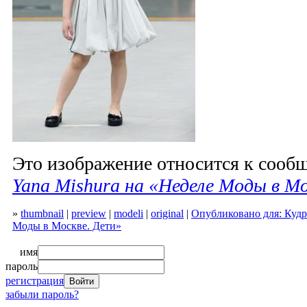
Это изображение относится к соо
Yana Mishura на «Неделе Моды в М
»
thumbnail
|
preview
|
modeli
|
original
|
Опубликовано для: Кудр
Моды в Москве. Дети»
имя
пароль
регистрация
забыли пароль?