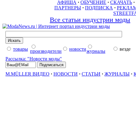
АФИША
·
ОБУЧЕНИЕ
·
СКАЧАТЬ
·
ПАРТНЕРЫ
·
ПОДПИСКА
·
РЕКЛА
STREETF
Все статьи индустрии моды
товары
новости
везде
производители
журналы
Рассылка: "Новости моды"
M.MÜLLER ВИДЕО
·
НОВОСТИ
·
СТАТЬИ
·
ЖУРНАЛЫ
·