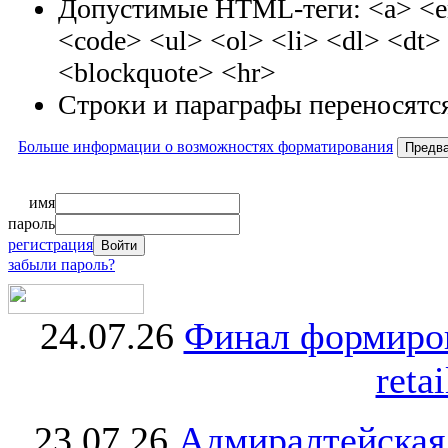
Допустимые HTML-теги: <a> <em
<code> <ul> <ol> <li> <dl> <dt
<blockquote> <hr>
Строки и параграфы переносятся
Больше информации о возможностях форматирования
имя
пароль
регистрация
забыли пароль?
24.07.26
Финал формиро
retai
23.07.26
Адмиралтейская