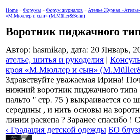
Home
»
Форумы
»
Форум журналов
»
Ателье Журнал «Ателье
«М.Мюллер и сын» (M.Müller&Sohn)
Воротник пиджачного ти
Автор: hasmikap, дата: 20 Январь, 2
ателье, шитья и рукоделия
|
Консуль
кроя «М.Мюллер и сын» (M.Müller
Здравствуйте уважаемая Ирина! Поч
нижний воротник пиджачного типа 
пальто " стр. 75 ) выкраивается со
середины , и нить основы на ворот
линии раскепа ? Заранее спасибо !
‹ Градация детской одежды
БО блуз