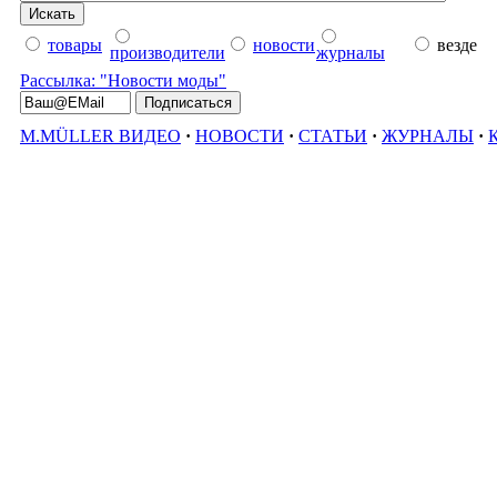
товары
новости
везде
производители
журналы
Рассылка: "Новости моды"
M.MÜLLER ВИДЕО
·
НОВОСТИ
·
СТАТЬИ
·
ЖУРНАЛЫ
·