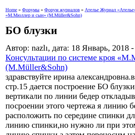
Home
»
Форумы
»
Форум журналов
»
Ателье Журнал «Ателье
«М.Мюллер и сын» (M.Müller&Sohn)
БО блузки
Автор: nazlı, дата: 18 Январь, 2018 -
Консультации по системе кроя «М
(M.Müller&Sohn)
здравствуйте ирина александровна.в
стр.15 дается построение БО блузки
вертикали по линии бедер откладыв
посроении этого чертежа я линию б
расположить по середине спинки дл
линию спинки,но нужно ли при это
линию спинки,а затем переносим н