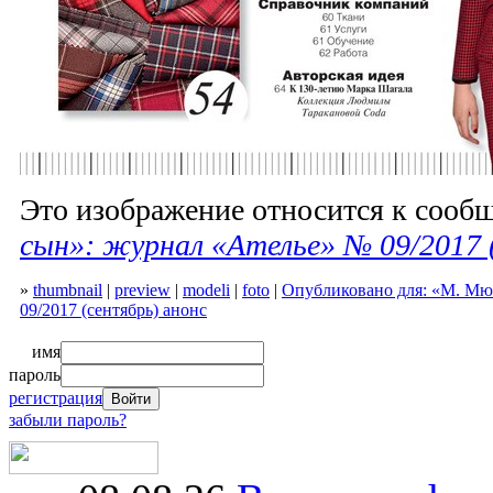
Это изображение относится к соо
сын»: журнал «Ателье» № 09/2017 
»
thumbnail
|
preview
|
modeli
|
foto
|
Опубликовано для: «М. Мю
09/2017 (сентябрь) анонс
имя
пароль
регистрация
забыли пароль?