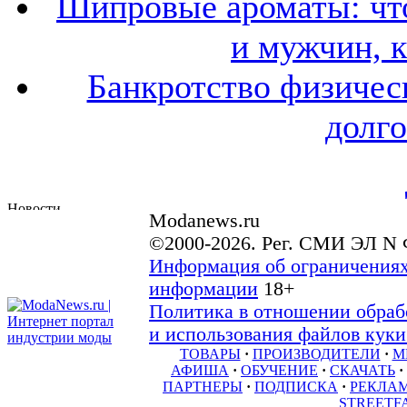
Шипровые ароматы: что
и мужчин, 
Банкротство физичес
долго
Modanews.ru
©2000-2026. Рег. СМИ ЭЛ N 
Информация об ограничениях
информации
18+
Политика в отношении обраб
и использования файлов куки 
ТОВАРЫ
·
ПРОИЗВОДИТЕЛИ
·
М
АФИША
·
ОБУЧЕНИЕ
·
СКАЧАТЬ
·
ПАРТНЕРЫ
·
ПОДПИСКА
·
РЕКЛА
STREETF