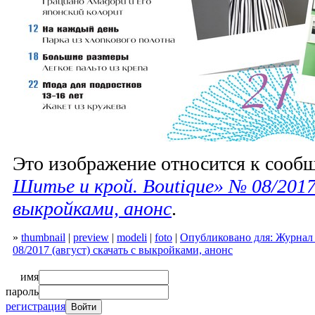
Это изображение относится к соо
Шитье и крой. Boutique» № 08/2017
выкройками, анонс
.
»
thumbnail
|
preview
|
modeli
|
foto
|
Опубликовано для: Журнал
08/2017 (август) скачать с выкройками, анонс
имя
пароль
регистрация