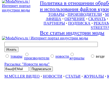
Политика в отношении обраб
и использования файлов куки 
ТОВАРЫ
·
ПРОИЗВОДИТЕЛИ
·
М
АФИША
·
ОБУЧЕНИЕ
·
СКАЧАТЬ
·
ПАРТНЕРЫ
·
ПОДПИСКА
·
РЕКЛА
STREETF
Все статьи индустрии моды
товары
новости
везде
производители
журналы
Рассылка: "Новости моды"
M.MÜLLER ВИДЕО
·
НОВОСТИ
·
СТАТЬИ
·
ЖУРНАЛЫ
·