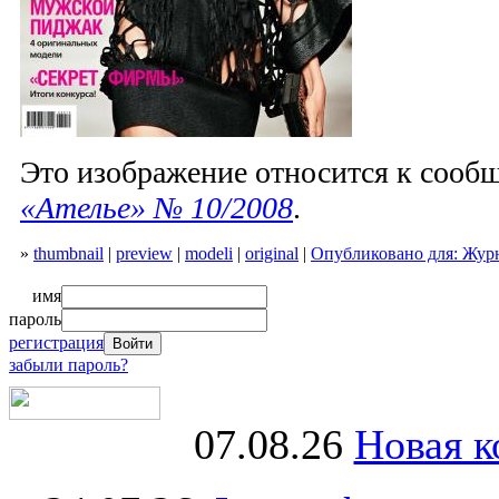
Это изображение относится к соо
«Ателье» № 10/2008
.
»
thumbnail
|
preview
|
modeli
|
original
|
Опубликовано для: Жур
имя
пароль
регистрация
забыли пароль?
07.08.26
Новая к