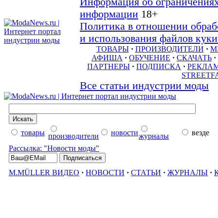
Информация об ограничениях
информации
18+
Политика в отношении обраб
и использования файлов куки 
ТОВАРЫ
·
ПРОИЗВОДИТЕЛИ
·
М
АФИША
·
ОБУЧЕНИЕ
·
СКАЧАТЬ
·
ПАРТНЕРЫ
·
ПОДПИСКА
·
РЕКЛА
STREETF
Все статьи индустрии моды
товары
новости
везде
производители
журналы
Рассылка: "Новости моды"
M.MÜLLER ВИДЕО
·
НОВОСТИ
·
СТАТЬИ
·
ЖУРНАЛЫ
·