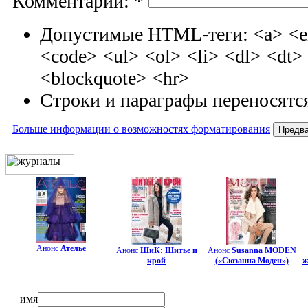
Комментарий:
*
Допустимые HTML-теги: <a> <em
<code> <ul> <ol> <li> <dl> <dt
<blockquote> <hr>
Строки и параграфы переносятся
Больше информации о возможностях форматирования
Анонс
Ателье
Анонс
ШиК: Шитье и
Анонс
Susanna MODEN
крой
(«Сюзанна Моден»)
ж
имя