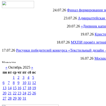
24.07.26
Финал формирования экс
23.07.26
Адмиралтейская 
20.07.26
«Дневник капи
19.07.26
Кристе
18.07.26
МХПИ провёл летний 
17.07.26
Рисунки победителей конкурса «Текстильный дизайн –
16.07.26
Москва
«
Октябрь 2025
»
пн
вт
ср
чт
пт
сб
вс
1
2
3
4
5
6
7
8
9
10
11
12
13
14
15
16
17
18
19
20
21
22
23
24
25
26
27
28
29
30
31