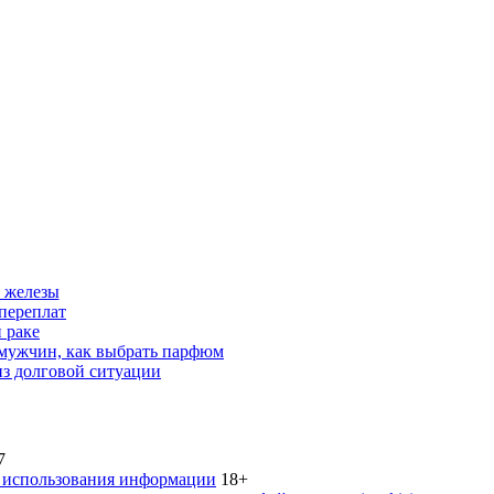
 железы
переплат
 раке
 мужчин, как выбрать парфюм
из долговой ситуации
7
 использования информации
18+