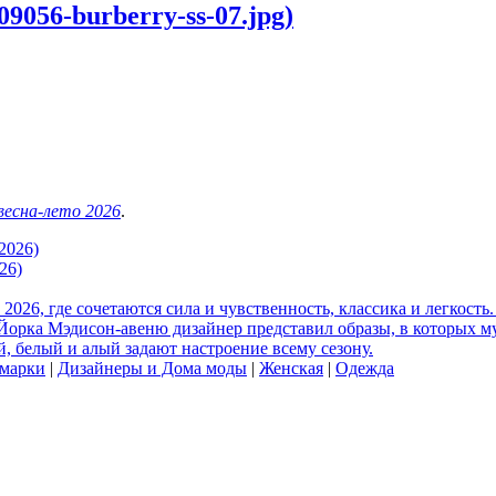
9056-burberry-ss-07.jpg)
 весна-лето 2026
.
2026)
26)
026, где сочетаются сила и чувственность, классика и легкость.
Йорка Мэдисон-авеню дизайнер представил образы, в которых м
й, белый и алый задают настроение всему сезону.
 марки
|
Дизайнеры и Дома моды
|
Женская
|
Одежда