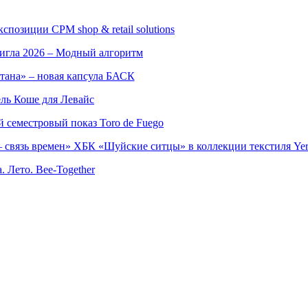
позиции CPM shop & retail solutions
игла 2026 – Модный алгоритм
тана» – новая капсула БАСК
ль Коше для Левайс
семестровый показ Toro de Fuego
 связь времен» ХБК «Шуйские ситцы» в коллекции текстиля Yer
. Лето. Bee-Together