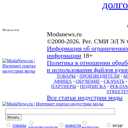
долго
Modanews.ru
©2000-2026. Рег. СМИ ЭЛ N 
Информация об ограничениях
информации
18+
Политика в отношении обраб
и использования файлов куки 
ТОВАРЫ
·
ПРОИЗВОДИТЕЛИ
·
М
АФИША
·
ОБУЧЕНИЕ
·
СКАЧАТЬ
·
ПАРТНЕРЫ
·
ПОДПИСКА
·
РЕКЛА
STREETF
Все статьи индустрии моды
товары
новости
везде
производители
журналы