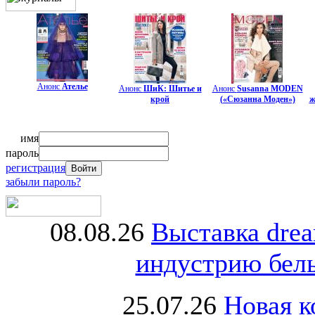
Анонс
Ателье
Анонс
ШиК: Шитье и
Анонс
Susanna MODEN
крой
(«Сюзанна Моден»)
ж
имя
пароль
регистрация
забыли пароль?
08.08.26
Выставка dre
индустрию бель
25.07.26
Новая к