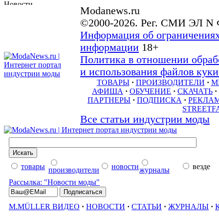
Modanews.ru
©2000-2026. Рег. СМИ ЭЛ N 
Информация об ограничениях
информации
18+
Политика в отношении обраб
и использования файлов куки 
ТОВАРЫ
·
ПРОИЗВОДИТЕЛИ
·
М
АФИША
·
ОБУЧЕНИЕ
·
СКАЧАТЬ
·
ПАРТНЕРЫ
·
ПОДПИСКА
·
РЕКЛА
STREETF
Все статьи индустрии моды
товары
новости
везде
производители
журналы
Рассылка: "Новости моды"
M.MÜLLER ВИДЕО
·
НОВОСТИ
·
СТАТЬИ
·
ЖУРНАЛЫ
·