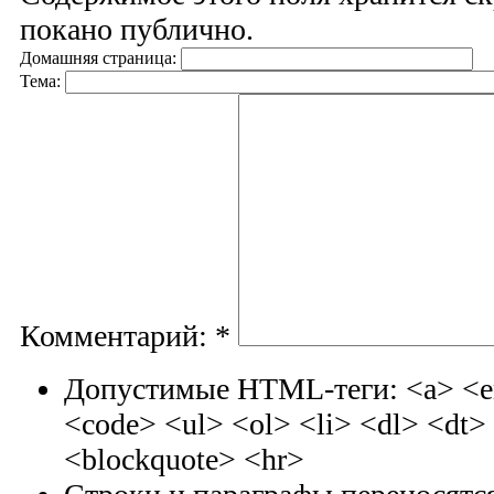
покано публично.
Домашняя страница:
Тема:
Комментарий:
*
Допустимые HTML-теги: <a> <em
<code> <ul> <ol> <li> <dl> <dt
<blockquote> <hr>