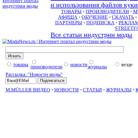
и использования файлов куки 
ТОВАРЫ
·
ПРОИЗВОДИТЕЛИ
·
М
АФИША
·
ОБУЧЕНИЕ
·
СКАЧАТЬ
·
ПАРТНЕРЫ
·
ПОДПИСКА
·
РЕКЛА
STREETF
Все статьи индустрии моды
товары
новости
везде
производители
журналы
Рассылка: "Новости моды"
M.MÜLLER ВИДЕО
·
НОВОСТИ
·
СТАТЬИ
·
ЖУРНАЛЫ
·