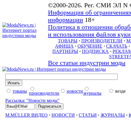
©2000-2026. Рег. СМИ ЭЛ N 
Информация об ограничениях
информации
18+
Политика в отношении обраб
и использования файлов куки 
ТОВАРЫ
·
ПРОИЗВОДИТЕЛИ
·
М
АФИША
·
ОБУЧЕНИЕ
·
СКАЧАТЬ
·
ПАРТНЕРЫ
·
ПОДПИСКА
·
РЕКЛА
STREETF
Все статьи индустрии моды
товары
новости
везде
производители
журналы
Рассылка: "Новости моды"
M.MÜLLER ВИДЕО
·
НОВОСТИ
·
СТАТЬИ
·
ЖУРНАЛЫ
·