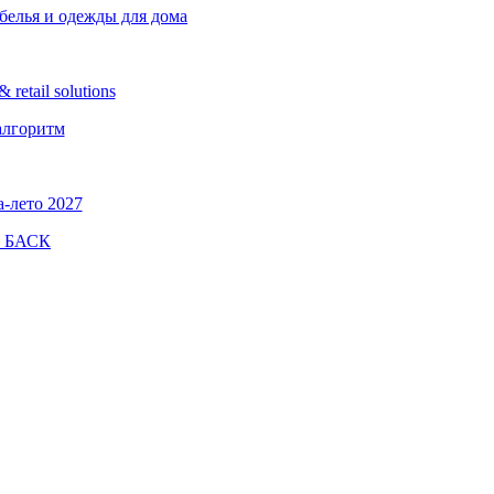
белья и одежды для дома
etail solutions
алгоритм
а-лето 2027
а БАСК