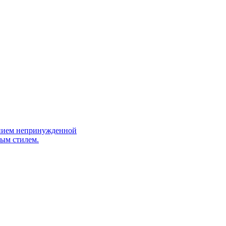
щением непринужденной
ным стилем.