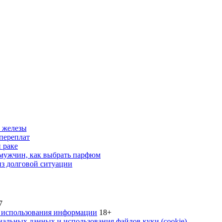
 железы
переплат
 раке
 мужчин, как выбрать парфюм
из долговой ситуации
7
 использования информации
18+
альных данных и использования файлов куки (cookie).