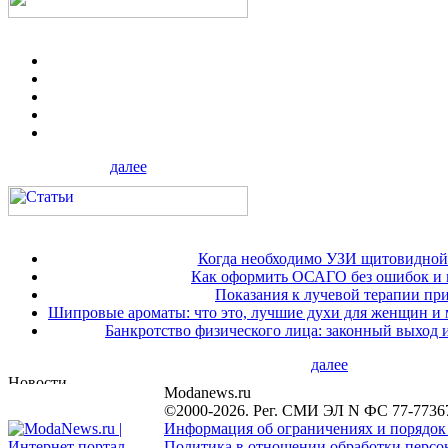
далее
Когда необходимо УЗИ щитовидной
Как оформить ОСАГО без ошибок и 
Показания к лучевой терапии при
Шипровые ароматы: что это, лучшие духи для женщин и
Банкротство физического лица: законный выход 
далее
Modanews.ru
©2000-2026. Рег. СМИ ЭЛ N ФС 77-7736
Информация об ограничениях и порядок
Политика в отношении обработки персон