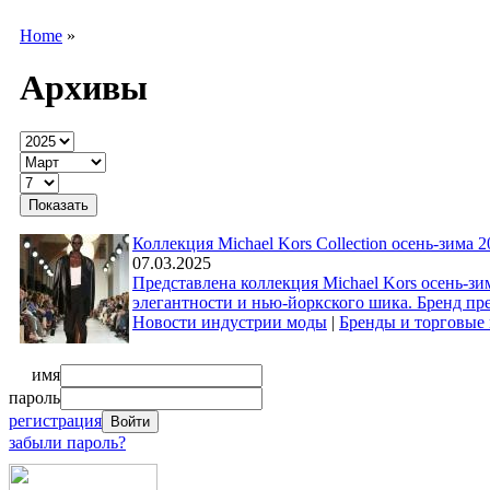
Home
»
Архивы
Коллекция Michael Kors Collection осень-зима 2
07.03.2025
Представлена коллекция Michael Kors осень-з
элегантности и нью-йоркского шика. Бренд пр
Новости индустрии моды
|
Бренды и торговые
имя
пароль
регистрация
забыли пароль?