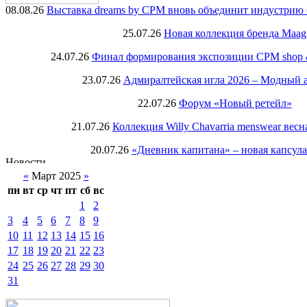
08.08.26
Выставка dreams by CPM вновь объединит индустрию 
25.07.26
Новая коллекция бренда Maag
24.07.26
Финал формирования экспозиции CPM shop & r
23.07.26
Адмиралтейская игла 2026 – Модный 
22.07.26
Форум «Новый ретейл»
21.07.26
Коллекция Willy Chavarria menswear весн
20.07.26
«Дневник капитана» – новая капсул
«
Март 2025
»
пн
вт
ср
чт
пт
сб
вс
1
2
3
4
5
6
7
8
9
10
11
12
13
14
15
16
17
18
19
20
21
22
23
24
25
26
27
28
29
30
31