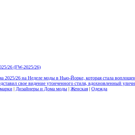
025/26 (FW-2025/26)
има 2025/26 на Неделе моды в Нью-Йорке, которая стала вопло
едставил свое видение утонченного стиля, вдохновленный улич
 марки
|
Дизайнеры и Дома моды
|
Женская
|
Одежда