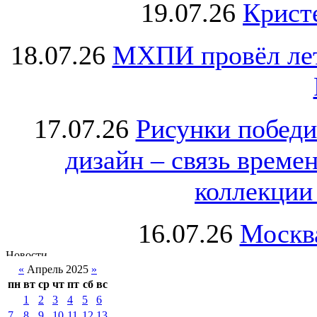
19.07.26
Крист
18.07.26
МХПИ провёл лет
17.07.26
Рисунки победи
дизайн – связь врем
коллекции 
16.07.26
Москва
«
Апрель 2025
»
пн
вт
ср
чт
пт
сб
вс
1
2
3
4
5
6
7
8
9
10
11
12
13