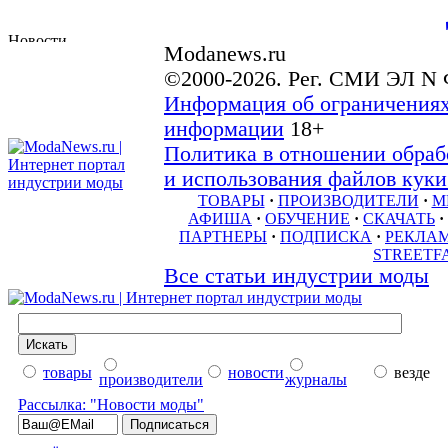
Modanews.ru
©2000-2026. Рег. СМИ ЭЛ N 
Информация об ограничениях
информации
18+
Политика в отношении обраб
и использования файлов куки 
ТОВАРЫ
·
ПРОИЗВОДИТЕЛИ
·
М
АФИША
·
ОБУЧЕНИЕ
·
СКАЧАТЬ
·
ПАРТНЕРЫ
·
ПОДПИСКА
·
РЕКЛА
STREETF
Все статьи индустрии моды
товары
новости
везде
производители
журналы
Рассылка: "Новости моды"