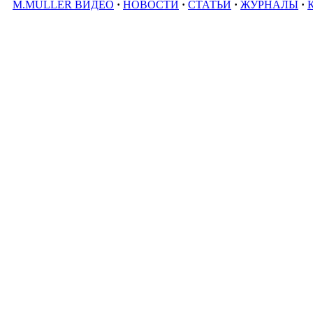
M.MÜLLER ВИДЕО
·
НОВОСТИ
·
СТАТЬИ
·
ЖУРНАЛЫ
·