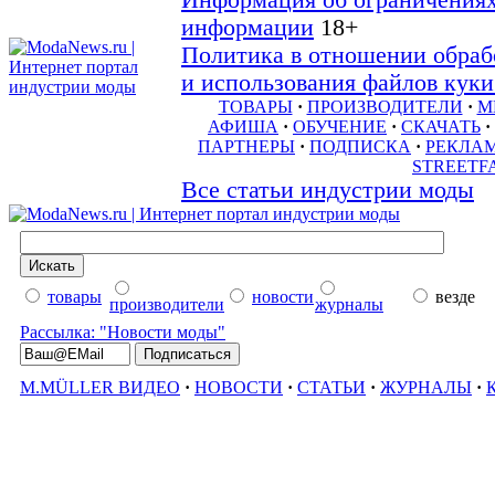
Информация об ограничениях
информации
18+
Политика в отношении обраб
и использования файлов куки 
ТОВАРЫ
·
ПРОИЗВОДИТЕЛИ
·
М
АФИША
·
ОБУЧЕНИЕ
·
СКАЧАТЬ
·
ПАРТНЕРЫ
·
ПОДПИСКА
·
РЕКЛА
STREETF
Все статьи индустрии моды
товары
новости
везде
производители
журналы
Рассылка: "Новости моды"
M.MÜLLER ВИДЕО
·
НОВОСТИ
·
СТАТЬИ
·
ЖУРНАЛЫ
·