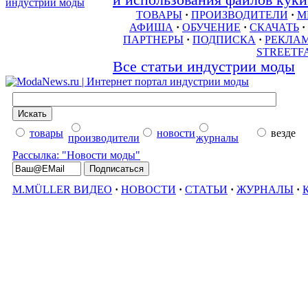
и использования файлов куки 
ТОВАРЫ
·
ПРОИЗВОДИТЕЛИ
·
М
АФИША
·
ОБУЧЕНИЕ
·
СКАЧАТЬ
·
ПАРТНЕРЫ
·
ПОДПИСКА
·
РЕКЛА
STREETF
Все статьи индустрии моды
товары
новости
везде
производители
журналы
Рассылка: "Новости моды"
M.MÜLLER ВИДЕО
·
НОВОСТИ
·
СТАТЬИ
·
ЖУРНАЛЫ
·