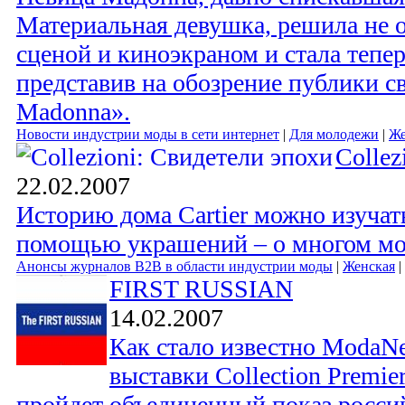
Материальная девушка, решила не о
сценой и киноэкраном и стала тепе
представив на обозрение публики 
Madonna».
Новости индустрии моды в сети интернет
|
Для молодежи
|
Же
Collez
22.02.2007
Историю дома Cartier можно изучать
помощью украшений – о многом мог
Анонсы журналов B2B в области индустрии моды
|
Женская
|
FIRST RUSSIAN
14.02.2007
Как стало известно ModaNe
выставки Collection Premi
пройдет объединенный показ росси