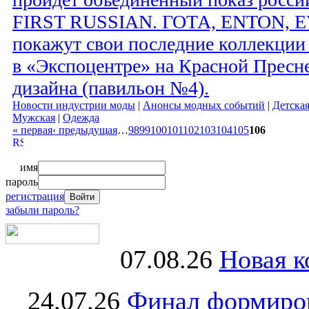
FIRST RUSSIAN. ГОТА, ENTON, E
покажут свои последние коллекции 
в «Экспоцентре» на Красной Пресне
дизайна (павильон №4).
Новости индустрии моды
|
Анонсы модных событий
|
Детска
Мужская
|
Одежда
« первая
‹ предыдущая
…
98
99
100
101
102
103
104
105
106
имя
пароль
регистрация
забыли пароль?
07.08.26
Новая к
24.07.26
Финал формиро