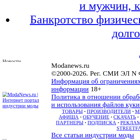
и мужчин, 
Банкротство физичес
долго
Modanews.ru
©2000-2026. Рег. СМИ ЭЛ N 
Информация об ограничениях
информации
18+
Политика в отношении обраб
и использования файлов куки 
ТОВАРЫ
·
ПРОИЗВОДИТЕЛИ
·
М
АФИША
·
ОБУЧЕНИЕ
·
СКАЧАТЬ
·
ПАРТНЕРЫ
·
ПОДПИСКА
·
РЕКЛА
STREETF
Все статьи индустрии моды