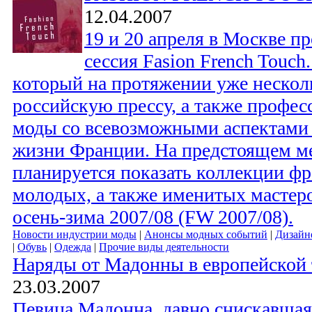
12.04.2007
19 и 20 апреля в Москве пр
сессия Fasion French Touch.
который на протяжении уже нескол
российскую прессу, а также профе
моды со всевозможными аспектами 
жизни Франции. На предстоящем м
планируется показать коллекции ф
молодых, а также именитых мастеро
осень-зима 2007/08 (FW 2007/08).
Новости индустрии моды
|
Анонсы модных событий
|
Дизайн
|
Обувь
|
Одежда
|
Прочие виды деятельности
Наряды от Мадонны в европейской 
23.03.2007
Певица Мадонна, давно снискавшая