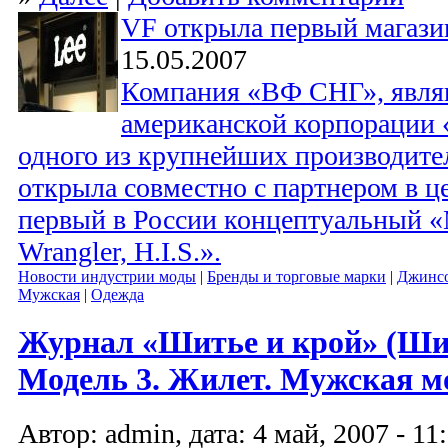
VF открыла первый магази
15.05.2007
Компания «ВФ СНГ», явля
американской корпорации «
одного из крупнейших производите
открыла совместно с партнером в 
первый в России концептуальный «
Wrangler, H.I.S.».
Новости индустрии моды
|
Бренды и торговые марки
|
Джинс
Мужская
|
Одежда
Журнал «Шитье и крой» (ШиК
Модель 3. Жилет. Мужская м
Автор: admin, дата: 4 май, 2007 - 11