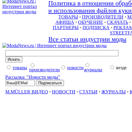
Политика в отношении обраб
и использования файлов куки 
ТОВАРЫ
·
ПРОИЗВОДИТЕЛИ
·
М
АФИША
·
ОБУЧЕНИЕ
·
СКАЧАТЬ
·
ПАРТНЕРЫ
·
ПОДПИСКА
·
РЕКЛА
STREETF
Все статьи индустрии моды
товары
новости
везде
производители
журналы
Рассылка: "Новости моды"
M.MÜLLER ВИДЕО
·
НОВОСТИ
·
СТАТЬИ
·
ЖУРНАЛЫ
·