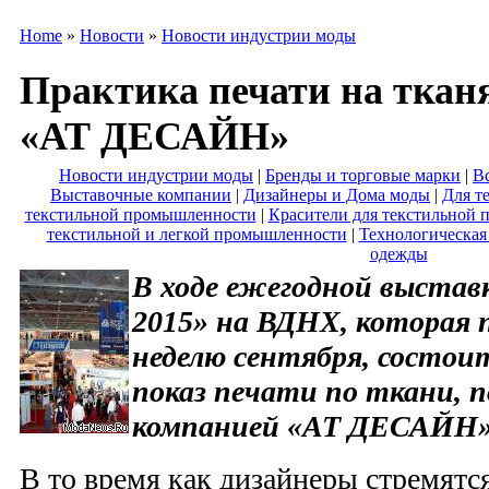
Home
»
Новости
»
Новости индустрии моды
Практика печати на ткан
«АТ ДЕСАЙН»
Новости индустрии моды
|
Бренды и торговые марки
|
Вс
Выставочные компании
|
Дизайнеры и Дома моды
|
Для т
текстильной промышленности
|
Красители для текстильной
текстильной и легкой промышленности
|
Технологическая
одежды
В ходе ежегодной выстав
2015» на ВДНХ, которая 
неделю сентября, состои
показ печати по ткани, 
компанией «АТ ДЕСАЙН»
В то время как дизайнеры стремятс