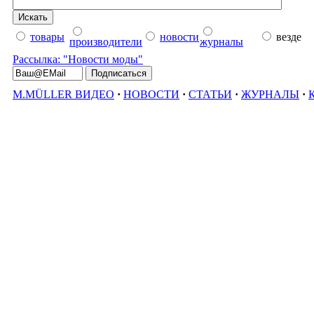
товары
новости
везде
производители
журналы
Рассылка: "Новости моды"
M.MÜLLER ВИДЕО
·
НОВОСТИ
·
СТАТЬИ
·
ЖУРНАЛЫ
·