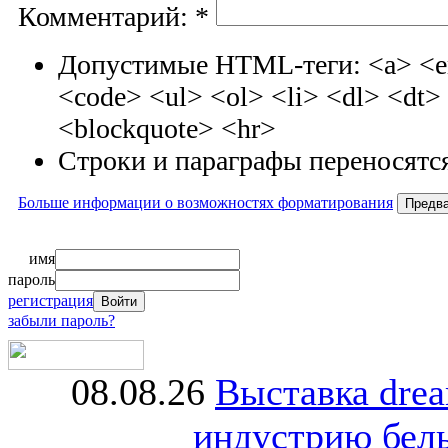
Комментарий:
*
Допустимые HTML-теги: <a> <em
<code> <ul> <ol> <li> <dl> <dt
<blockquote> <hr>
Строки и параграфы переносятся
Больше информации о возможностях форматирования
имя
пароль
регистрация
забыли пароль?
08.08.26
Выставка dre
индустрию бель