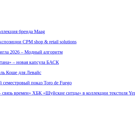
оллекция бренда Maag
позиции CPM shop & retail solutions
игла 2026 – Модный алгоритм
тана» – новая капсула БАСК
ль Коше для Левайс
семестровый показ Toro de Fuego
 связь времен» ХБК «Шуйские ситцы» в коллекции текстиля Yer