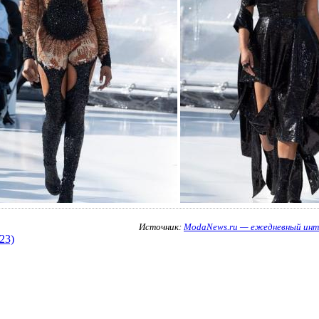
Источник:
ModaNews.ru — ежедневный инт
23)