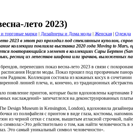
есна-лето 2023)
 и торговые марки
|
Дизайнеры и Дома моды
|
Женская
|
Одежда
лето 2023 в этот раз проходил под стеклянным куполом, спр
ние коллекции повлияла выставка 2020 года Moving to Mars, 
ется повторяющийся элемент в коллекциях Сары Бертон (Sara
тьях, ресниц из лепестков шифона или зрачков, выложенных п
брендов, перенесших показ весна-лето 2023 в связи с похоронам
е расписания Недели моды. Показ прошел под прозрачным пано
м Радиком. Коллекция состояла из кожаных косух в сочетании с
иренной линией плеча, и, конечно, из традиционных абстрактн
тало появление принтов, которые были вдохновлены картинами И
емных наслаждений» запечатлелся на деконструированных платья
The Design Museum in Kensington, London), вдохновила дизайнера
абочки из полифайеля с принтом в виде глаза, костюмы, напоми
незон из черной сетки с глазом, вышитым атласной строчкой, пай
о символа:«Это действительно о том, как найти человечность в 
лаз. Это самый уникальный символ человечности».