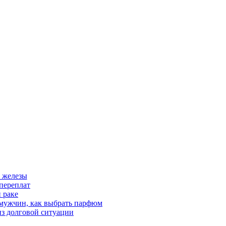
 железы
переплат
 раке
 мужчин, как выбрать парфюм
из долговой ситуации