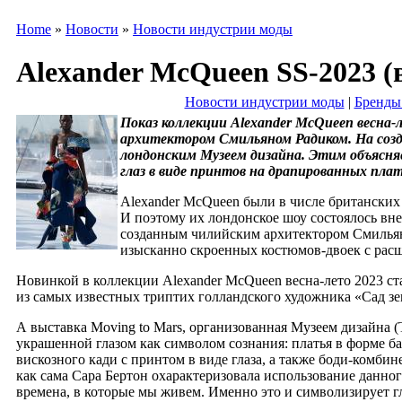
Home
»
Новости
»
Новости индустрии моды
Alexander McQueen SS-2023 (в
Новости индустрии моды
|
Бренды
Показ коллекции Alexander McQueen весна-
архитектором Смильяном Радиком. На созда
лондонским Музеем дизайна. Этим объясня
глаз в виде принтов на драпированных пла
Alexander McQueen были в числе британских 
И поэтому их лондонское шоу состоялось вн
созданным чилийским архитектором Смильяно
изысканно скроенных костюмов-двоек с расш
Новинкой в коллекции Alexander McQueen весна-лето 2023 с
из самых известных триптих голландского художника «Сад з
А выставка Moving to Mars, организованная Музеем дизайна (
украшенной глазом как символом сознания: платья в форме б
вискозного кади с принтом в виде глаза, а также боди-комби
как сама Сара Бертон охарактеризовала использование данног
времена, в которые мы живем. Именно это и символизирует г