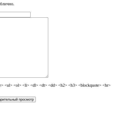
ублично.
 <ul> <ol> <li> <dl> <dt> <dd> <h2> <h3> <blockquote> <hr>