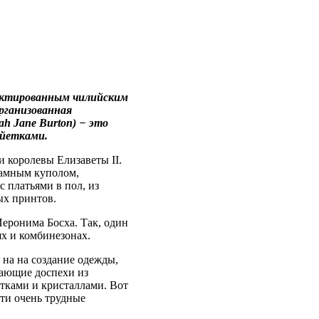
оектированным чилийским
организованная
h Jane Burton) − это
айетками.
и королевы Елизаветы II.
рамным куполом,
 платьями в пол, из
ых принтов.
еронима Босха. Так, один
х и комбинезонах.
 на на создание одежды,
нающие доспехи из
етками и кристаллами. Вот
эти очень трудные