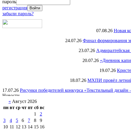
пароль
регистрация
забыли пароль?
07.08.26
Новая к
24.07.26
Финал формирования экс
23.07.26
Адмиралтейская 
20.07.26
«Дневник капи
19.07.26
Кристе
18.07.26
МХПИ провёл летний 
17.07.26
Рисунки победителей конкурса «Текстильный дизайн –
«
Август 2026
пн
вт
ср
чт
пт
сб
вс
1
2
3
4
5
6
7
8
9
10
11
12
13
14
15
16