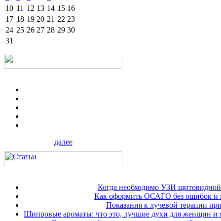
10
11
12
13
14
15
16
17
18
19
20
21
22
23
24
25
26
27
28
29
30
31
далее
Когда необходимо УЗИ щитовидной
Как оформить ОСАГО без ошибок и 
Показания к лучевой терапии при
Шипровые ароматы: что это, лучшие духи для женщин и