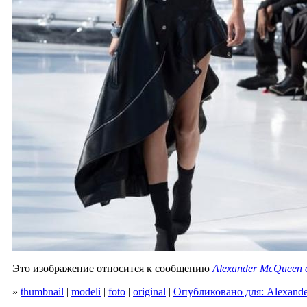
Это изображение относится к сообщению
Alexander McQueen 
»
thumbnail
|
modeli
|
foto
|
original
|
Опубликовано для: Alexande