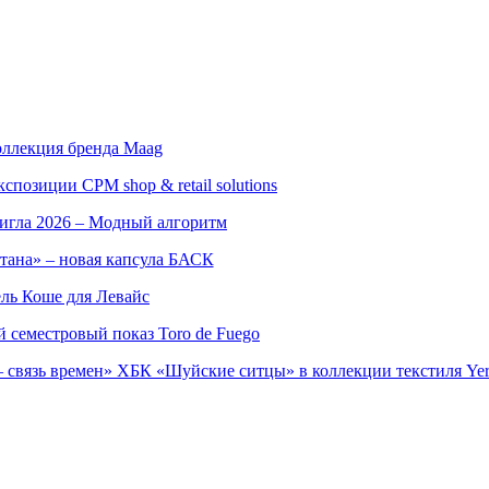
оллекция бренда Maag
позиции CPM shop & retail solutions
игла 2026 – Модный алгоритм
тана» – новая капсула БАСК
ль Коше для Левайс
семестровый показ Toro de Fuego
 связь времен» ХБК «Шуйские ситцы» в коллекции текстиля Yer