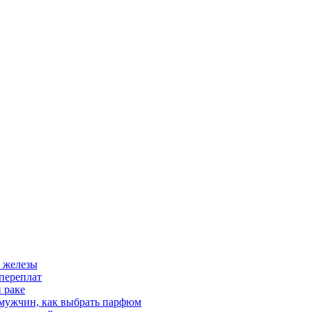
 железы
переплат
 раке
 мужчин, как выбрать парфюм