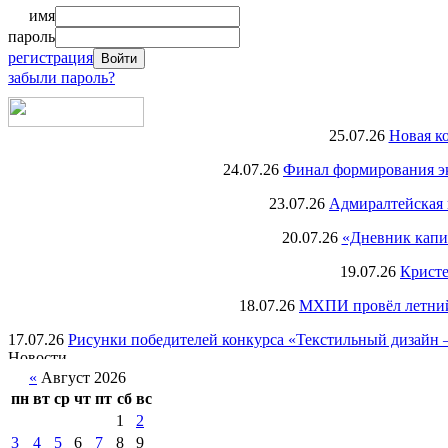
имя
пароль
регистрация
забыли пароль?
25.07.26
Новая к
24.07.26
Финал формирования экс
23.07.26
Адмиралтейская 
20.07.26
«Дневник капи
19.07.26
Кристе
18.07.26
МХПИ провёл летний 
17.07.26
Рисунки победителей конкурса «Текстильный дизайн –
«
Август 2026
пн
вт
ср
чт
пт
сб
вс
1
2
3
4
5
6
7
8
9