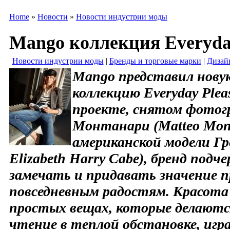
Home
»
Новости
»
Новости индустрии моды
Mango коллекция Everyday
Новости индустрии моды
|
Бренды и торговые марки
|
Дизай
Mango представил нову
коллекцию Everyday Plea
проекте, снятом фото
Монтанари (Matteo Mont
американской модели Гр
Elizabeth Harry Cabe), бренд под
замечать и придавать значение 
повседневным радостям. Красота
простых вещах, которые делаются
чтение в теплой обстановке, игра