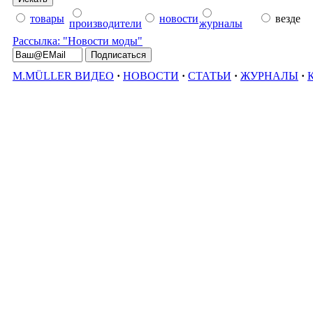
товары
новости
везде
производители
журналы
Рассылка: "Новости моды"
M.MÜLLER ВИДЕО
·
НОВОСТИ
·
СТАТЬИ
·
ЖУРНАЛЫ
·