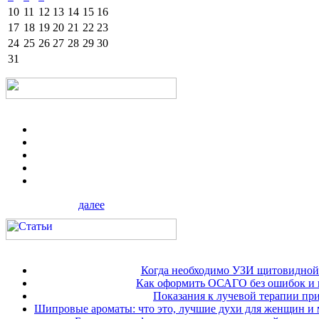
10
11
12
13
14
15
16
17
18
19
20
21
22
23
24
25
26
27
28
29
30
31
далее
Когда необходимо УЗИ щитовидной
Как оформить ОСАГО без ошибок и 
Показания к лучевой терапии при
Шипровые ароматы: что это, лучшие духи для женщин и