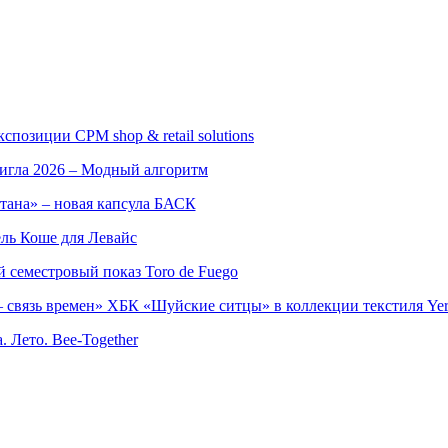
позиции CPM shop & retail solutions
игла 2026 – Модный алгоритм
тана» – новая капсула БАСК
ль Коше для Левайс
семестровый показ Toro de Fuego
 связь времен» ХБК «Шуйские ситцы» в коллекции текстиля Yer
. Лето. Bee-Together