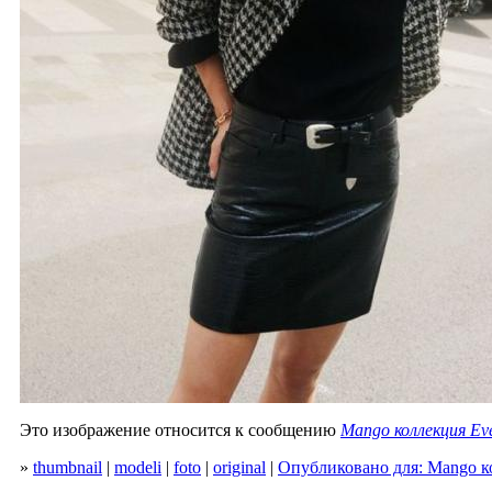
Это изображение относится к сообщению
Mango коллекция Eve
»
thumbnail
|
modeli
|
foto
|
original
|
Опубликовано для: Mango ко