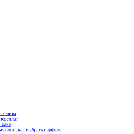
 железы
переплат
 раке
 мужчин, как выбрать парфюм