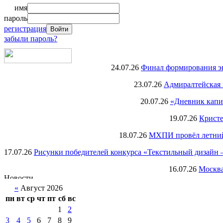
имя
пароль
регистрация
забыли пароль?
24.07.26
Финал формирования экс
23.07.26
Адмиралтейская 
20.07.26
«Дневник капи
19.07.26
Кристе
18.07.26
МХПИ провёл летний 
17.07.26
Рисунки победителей конкурса «Текстильный дизайн –
16.07.26
Москва
«
Август 2026
пн
вт
ср
чт
пт
сб
вс
1
2
3
4
5
6
7
8
9