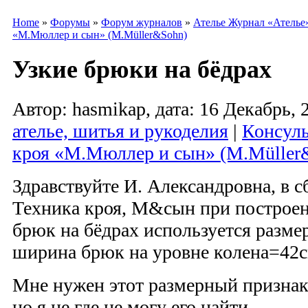
Home
»
Форумы
»
Форум журналов
»
Ателье Журнал «Ателье
«М.Мюллер и сын» (M.Müller&Sohn)
Узкие брюки на бёдрах
Автор: hasmikap, дата: 16 Декабрь, 
ателье, шитья и рукоделия
|
Консуль
кроя «М.Мюллер и сын» (M.Müller
Здравствуйте И. Александровна, в с
Техника кроя, М&сын при построен
брюк на бёдрах используется разм
ширина брюк на уровне колена=42см
Мне нужен этот размерный признак 
но я не где не могу его найти.