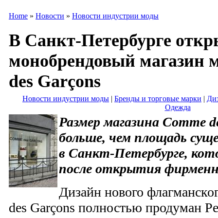
Home
»
Новости
»
Новости индустрии моды
В Санкт-Петербурге откр
монобрендовый магазин 
des Garçons
Новости индустрии моды
|
Бренды и торговые марки
|
Ди
Одежда
Размер магазина Comme de
больше, чем площадь сущ
в Санкт-Петербурге, кот
после открытия фирменно
Дизайн нового флагманско
des Garçons полностью продуман Р