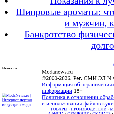
Показания к лу
Шипровые ароматы: что
и мужчин, 
Банкротство физичес
долго
Modanews.ru
©2000-2026. Рег. СМИ ЭЛ N 
Информация об ограничениях
информации
18+
Политика в отношении обраб
и использования файлов куки 
ТОВАРЫ
·
ПРОИЗВОДИТЕЛИ
·
М
АФИША
·
ОБУЧЕНИЕ
·
СКАЧАТЬ
·