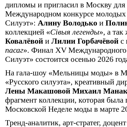
дипломы и пригласил в Москву для
Международном конкурсе молодых 
Силуэт»:
Алину Володько
и
Полин
коллекцией «
Сівыя легенды
», а так
Ковалёвой
и
Лилии Горбачёвой
с 
пасаг
». Финал XV Международного
Силуэт» состоится осенью 2026 год
На гала-шоу «Мельницы моды» в М
«Русского силуэта», креативный ди
Лены Макашовой
Михаил Манак
фрагмент коллекции, которая была 
Московской Неделе моды в марте 20
Тренд-аналитик, арт-стратег, доцент