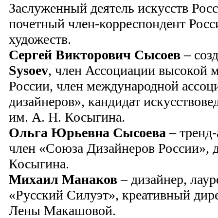
Заслуженный деятель искусств Рос
почетный член-корреспондент Росс
художеств.
Сергей Викторович Сысоев
– соз
Sysoev
, член Ассоциации высокой м
России, член международной ассо
дизайнеров», кандидат искусствове
им. А. Н. Косыгина.
Ольга Юрьевна Сысоева
– тренд-
член «Союза Дизайнеров России», д
Косыгина.
Михаил Манаков
– дизайнер, лаур
«Русский Силуэт», креативный дир
Лены Макашовой.