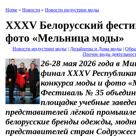
Home
»
Новости
»
Новости индустрии моды
XXXV Белорусский фести
фото «Мельница моды»
Новости индустрии моды
|
Дизайнеры и Дома моды
|
Обра
Прочие виды деятельнос
26-28 мая 2026 года в Ми
финал XXXV Республикан
конкурса моды и фото «
Фестиваль № 35 объедин
площадке учебные заведен
представителей лёгкой промышле
белорусские бренды одежды, модн
представителей стран Содружес