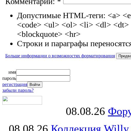
Комментарий:
*
Допустимые HTML-теги: <a> <em
<code> <ul> <ol> <li> <dl> <dt
<blockquote> <hr>
Строки и параграфы переносятся
Больше информации о возможностях форматирования
имя
пароль
регистрация
забыли пароль?
08.08.26
Фору
08.08.26
Коллекция Willy