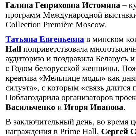
Галина Генриховна Истомина
– к
программ Международной выставк
Collection Première Moscow.
Татьяна Евгеньевна
в минском ко
Hall
поприветствовала многотысяч
аудиторию и поздравила Беларусь 
с Годом белорусской женщины. Пож
креатива «Мельнице моды» как дав
силуэта», с которым «связь длится п
Поблагодарила организаторов прое
Васильченко
и
Игоря Иванова
.
В заключительный день, во время 
награждения в Prime Hall,
Сергей 