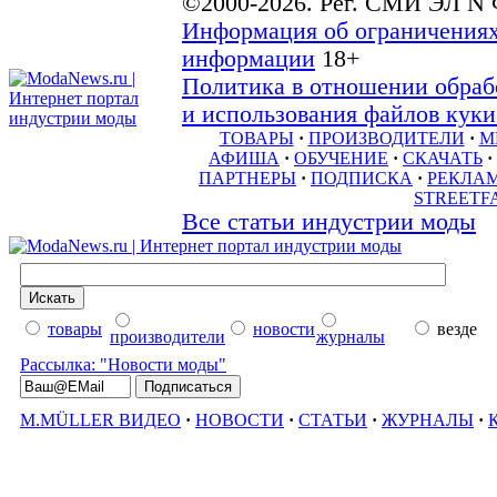
©2000-2026. Рег. СМИ ЭЛ N 
Информация об ограничениях
информации
18+
Политика в отношении обраб
и использования файлов куки 
ТОВАРЫ
·
ПРОИЗВОДИТЕЛИ
·
М
АФИША
·
ОБУЧЕНИЕ
·
СКАЧАТЬ
·
ПАРТНЕРЫ
·
ПОДПИСКА
·
РЕКЛА
STREETF
Все статьи индустрии моды
товары
новости
везде
производители
журналы
Рассылка: "Новости моды"
M.MÜLLER ВИДЕО
·
НОВОСТИ
·
СТАТЬИ
·
ЖУРНАЛЫ
·