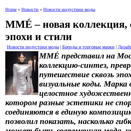
Home
»
Новости
»
Новости индустрии моды
MMÉ – новая коллекция,
эпохи и стили
Новости индустрии моды
|
Бренды и торговые марки
|
Дизай
MMÉ представил на Моск
коллекцию-синтез, превр
путешествие сквозь эпо
визуальные коды. Марка
целостное художественн
котором разные эстетики не спор
соединяются в единую композици
позволил показать, насколько гиб
может быть современная мода, к