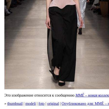
Это изображение относится к сообщению
MMÉ – новая коллек
»
thumbnail
|
modeli
|
foto
|
original
|
Опубликовано для: MMÉ – н