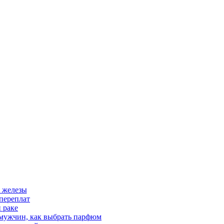
 железы
переплат
 раке
 мужчин, как выбрать парфюм