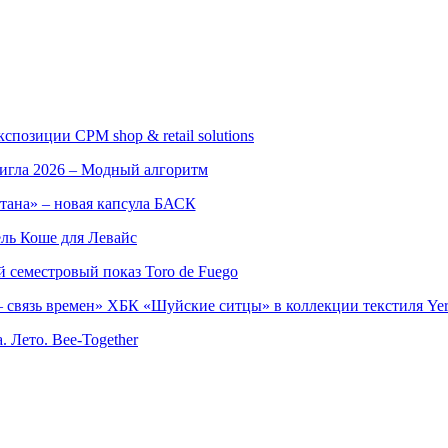
позиции CPM shop & retail solutions
игла 2026 – Модный алгоритм
тана» – новая капсула БАСК
ль Коше для Левайс
семестровый показ Toro de Fuego
 связь времен» ХБК «Шуйские ситцы» в коллекции текстиля Yer
. Лето. Bee-Together